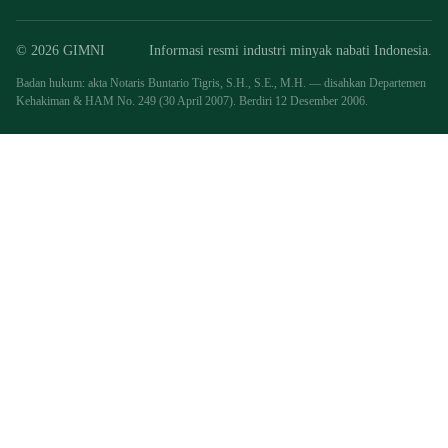
© 2026 GIMNI
Informasi resmi industri minyak nabati Indonesia.
Badan hukum: akta Notaris Buntario Tigris, S.H., S.E., M.H. — disahkan Departemen
Kehakiman & HAM No. 249 (30 April 2007). Berdiri 12 Desember 2006.