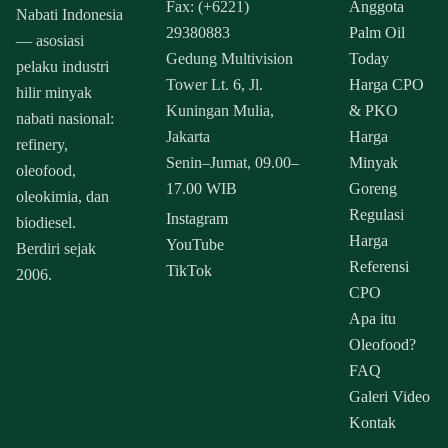
Fax: (+6221)
Anggota
Nabati Indonesia
29380883
Palm Oil
— asosiasi
Gedung Multivision
Today
pelaku industri
Tower Lt. 6, Jl.
Harga CPO
hilir minyak
Kuningan Mulia,
& PKO
nabati nasional:
Jakarta
Harga
refinery,
Senin–Jumat, 09.00–
Minyak
oleofood,
17.00 WIB
Goreng
oleokimia, dan
Regulasi
Instagram
biodiesel.
Harga
YouTube
Berdiri sejak
Referensi
TikTok
2006.
CPO
Apa itu
Oleofood?
FAQ
Galeri Video
Kontak