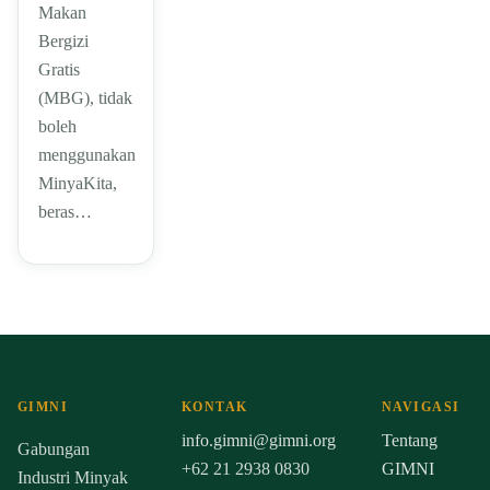
Makan
Bergizi
Gratis
(MBG), tidak
boleh
menggunakan
MinyaKita,
beras…
GIMNI
KONTAK
NAVIGASI
info.gimni@gimni.org
Tentang
Gabungan
+62 21 2938 0830
GIMNI
Industri Minyak