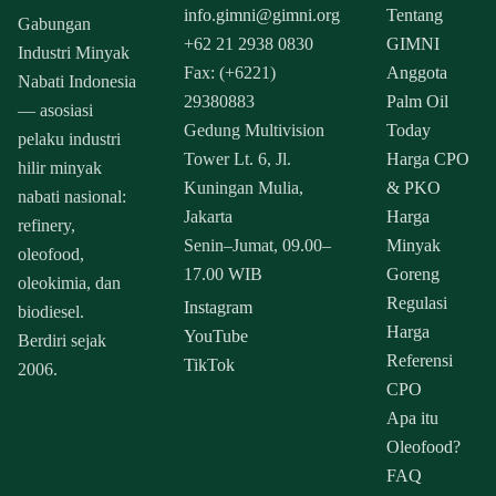
info.gimni@gimni.org
Tentang
Gabungan
+62 21 2938 0830
GIMNI
Industri Minyak
Fax: (+6221)
Anggota
Nabati Indonesia
29380883
Palm Oil
— asosiasi
Gedung Multivision
Today
pelaku industri
Tower Lt. 6, Jl.
Harga CPO
hilir minyak
Kuningan Mulia,
& PKO
nabati nasional:
Jakarta
Harga
refinery,
Senin–Jumat, 09.00–
Minyak
oleofood,
17.00 WIB
Goreng
oleokimia, dan
Regulasi
Instagram
biodiesel.
Harga
YouTube
Berdiri sejak
Referensi
TikTok
2006.
CPO
Apa itu
Oleofood?
FAQ