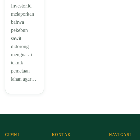
Investor.id
melaporkan
bahwa
pekebun
sawit
didorong
menguasai
teknik
pemetaan
lahan agar…
GIMNI
KONTAK
NAVIGASI