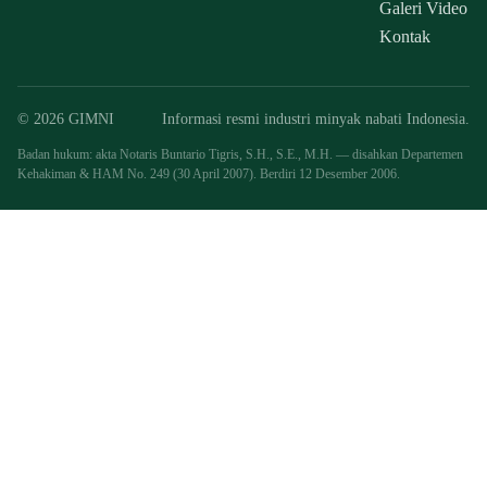
Galeri Video
Kontak
© 2026 GIMNI
Informasi resmi industri minyak nabati Indonesia.
Badan hukum: akta Notaris Buntario Tigris, S.H., S.E., M.H. — disahkan Departemen
Kehakiman & HAM No. 249 (30 April 2007). Berdiri 12 Desember 2006.