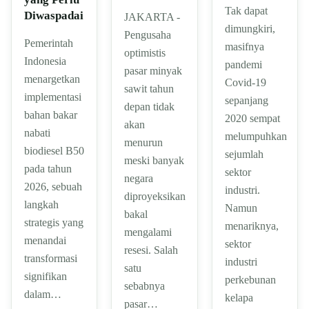
Tak dapat
Diwaspadai
JAKARTA -
dimungkiri,
Pengusaha
Pemerintah
masifnya
optimistis
Indonesia
pandemi
pasar minyak
menargetkan
Covid-19
sawit tahun
implementasi
sepanjang
depan tidak
bahan bakar
2020 sempat
akan
nabati
melumpuhkan
menurun
biodiesel B50
sejumlah
meski banyak
pada tahun
sektor
negara
2026, sebuah
industri.
diproyeksikan
langkah
Namun
bakal
strategis yang
menariknya,
mengalami
menandai
sektor
resesi. Salah
transformasi
industri
satu
signifikan
perkebunan
sebabnya
dalam…
kelapa
pasar…