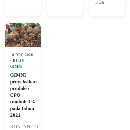
sawit…
10 DEC 2020
·
RILIS
GIMNI
GIMNI
proyeksikan
produksi
CPO
tumbuh 3%
pada tahun
2021
KONTAN.CO.ID