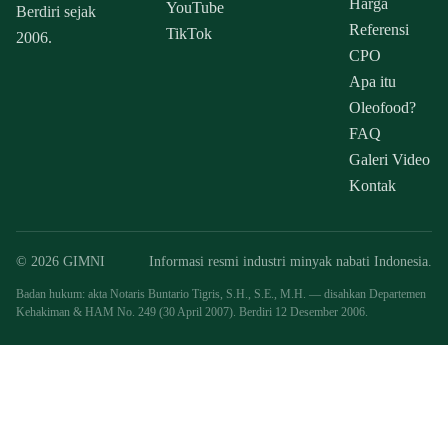
Harga
YouTube
Berdiri sejak
Referensi
TikTok
2006.
CPO
Apa itu
Oleofood?
FAQ
Galeri Video
Kontak
© 2026 GIMNI
Informasi resmi industri minyak nabati Indonesia.
Badan hukum: akta Notaris Buntario Tigris, S.H., S.E., M.H. — disahkan Departemen
Kehakiman & HAM No. 249 (30 April 2007). Berdiri 12 Desember 2006.