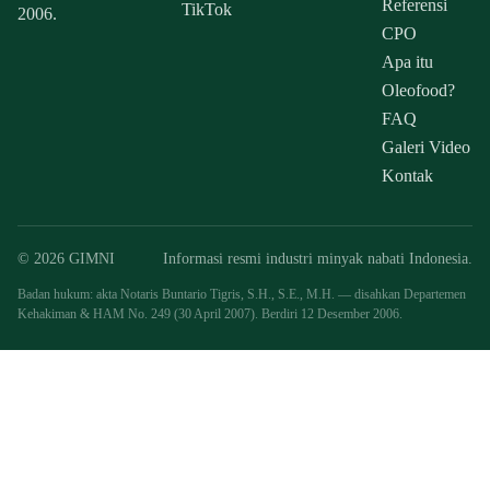
Referensi
TikTok
2006.
CPO
Apa itu
Oleofood?
FAQ
Galeri Video
Kontak
© 2026 GIMNI
Informasi resmi industri minyak nabati Indonesia.
Badan hukum: akta Notaris Buntario Tigris, S.H., S.E., M.H. — disahkan Departemen
Kehakiman & HAM No. 249 (30 April 2007). Berdiri 12 Desember 2006.