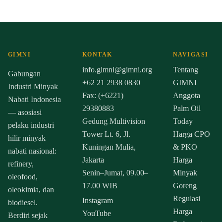
GIMNI
KONTAK
NAVIGASI
info.gimni@gimni.org
Tentang
Gabungan
+62 21 2938 0830
GIMNI
Industri Minyak
Fax: (+6221)
Anggota
Nabati Indonesia
29380883
Palm Oil
— asosiasi
Gedung Multivision
Today
pelaku industri
Tower Lt. 6, Jl.
Harga CPO
hilir minyak
Kuningan Mulia,
& PKO
nabati nasional:
Jakarta
Harga
refinery,
Senin–Jumat, 09.00–
Minyak
oleofood,
17.00 WIB
Goreng
oleokimia, dan
Regulasi
Instagram
biodiesel.
Harga
YouTube
Berdiri sejak