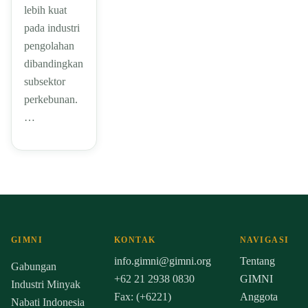
lebih kuat
pada industri
pengolahan
dibandingkan
subsektor
perkebunan.
…
GIMNI
KONTAK
NAVIGASI
info.gimni@gimni.org
Tentang
Gabungan
+62 21 2938 0830
GIMNI
Industri Minyak
Fax: (+6221)
Anggota
Nabati Indonesia