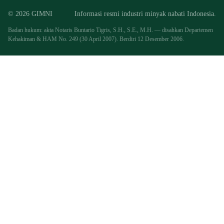
© 2026 GIMNI
Informasi resmi industri minyak nabati Indonesia.
Badan hukum: akta Notaris Buntario Tigris, S.H., S.E., M.H. — disahkan Departemen
Kehakiman & HAM No. 249 (30 April 2007). Berdiri 12 Desember 2006.