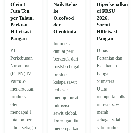
Olein 1
Naik Kelas
Diperkenalkan
Juta Ton
ke
di PRSU
per Tahun,
Oleofood
2026,
Perkuat
dan
Soroti
Hilirisasi
Oleokimia
Hilirisasi
Pangan
Pangan
Indonesia
PT
Dinas
dinilai perlu
Perkebunan
Pertanian dan
bergerak dari
Nusantara
Ketahanan
posisi sebagai
(PTPN) IV
Pangan
produsen
PalmCo
Sumatera
kelapa sawit
menargetkan
Utara
terbesar
produksi
memperkenalkan
menuju pusat
olein
minyak sawit
hilirisasi
mencapai 1
merah
sawit global.
juta ton per
sebagai salah
Dorongan itu
tahun sebagai
satu produk
menempatkan