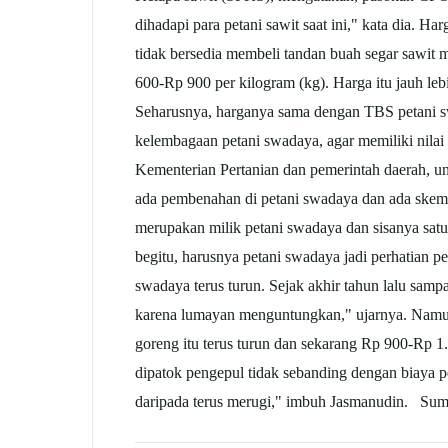
dihadapi para petani
sawit
saat ini," kata dia. H
tidak bersedia membeli tandan buah segar
sawit
m
600-Rp 900 per kilogram (kg). Harga itu jauh leb
Seharusnya, harganya sama dengan TBS petani sw
kelembagaan petani swadaya, agar memiliki nilai
Kementerian Pertanian dan pemerintah daerah, un
ada pembenahan di petani swadaya dan ada skema
merupakan milik petani swadaya dan sisanya satu 
begitu, harusnya petani swadaya jadi perhatian p
swadaya terus turun. Sejak akhir tahun lalu sampa
karena lumayan menguntungkan," ujarnya. Namun
goreng itu terus turun dan sekarang Rp 900-Rp 
dipatok pengepul tidak sebanding dengan biaya 
daripada terus merugi," imbuh Jasmanudin. Sum