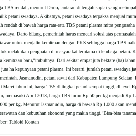
arga TBS rendah, menurut Darto, lantaran di tengah suplai yang melim
ilik petani swadaya. Akibatnya, petani swadaya terpaksa menjual mu
ih rendah di bawah harga rata-rata TBS petani plasma mitra pengusaha y
adaya. Darto bilang, pemerintah harus mencari solusi atas permasal
 tawar untuk menjalin kemitraan dengan PKS sehingga harga TBS naik."
tuk melakukan penguatan di masyarakat terutama di lembaga petani. Ka
 kemitraan baru,"imbuhnya. Dari sekitar empat juta hektare (ha) laha
juta ha kepunyaan petani plasma. Ini berarti, jumlah petani swadaya j
emerintah. Jasmanudin, petani
sawit
dari Kabupaten Lampung Selatan,
i Maret tahun ini, harga TBS di tingkat petani sempat tinggi, di level R
, memasuki April 2018, harga TBS turun Rp 50 per kg menjadi Rp 1.7
1.000 per kg. Menurut Jasmanudin, harga di bawah Rp 1.000 akan mem
perawatan dan kebutuhan ekonomi yang makin tinggi."Bisa-bisa tanam
ber: Tabloid Kontan