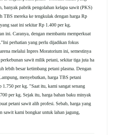
pah, banyak pabrik pengolahan kelapa
sawit
(PKS)
rah TBS mereka ke tengkulak dengan harga Rp
ang saat ini sekitar Rp 1.400 per kg.
ahan ini. Caranya, dengan membantu memperkuat
Ini perhatian yang perlu dijadikan fokus
rena melalui Inpres Moratorium ini, semestinya
n perkebunan
sawit
milik petani, sekitar tiga juta ha
auh lebih besar ketimbang petani plasma. Dengan
 Lampung, menyebutkan, harga TBS petani
p 1.750 per kg. "Saat itu, kami sangat senang
00 per kg. Sejak itu, harga bahan baku minyak
buat petani
sawit
alih profesi. Sebab, harga yang
an
sawit
kami bongkar untuk lahan jagung,