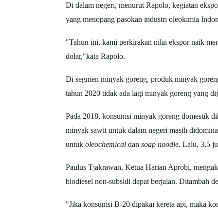
Di dalam negeri, menurut Rapolo, kegiatan ekspor
yang menopang pasokan industri oleokimia Indone
"Tahun ini, kami perkirakan nilai ekspor naik men
dolar,"kata Rapolo.
Di segmen minyak goreng, produk minyak goreng c
tahun 2020 tidak ada lagi minyak goreng yang dij
Pada 2018, konsumsi minyak goreng domestik dikal
minyak sawit untuk dalam negeri masih didomina
untuk
oleochemical
dan
soap noodle.
Lalu, 3,5 j
Paulus Tjakrawan, Ketua Harian Aprobi, mengakui 
biodiesel non-subsidi dapat berjalan. Ditambah 
"Jika konsumsi B-20 dipakai kereta api, maka kons