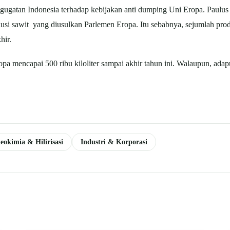
gatan Indonesia terhadap kebijakan anti dumping Uni Eropa. Paulu
si sawit yang diusulkan Parlemen Eropa. Itu sebabnya, sejumlah produ
hir.
a mencapai 500 ribu kiloliter sampai akhir tahun ini. Walaupun, adapul
eokimia & Hilirisasi
Industri & Korporasi