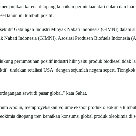
p menjanjikan karena ditopang kenaikan permintaan dari dalam dan luar 
sel tahun ini tumbuh positif.
sekutif Gabungan Industri Minyak Nabati Indonesia (GIMNI) dalam sil
nyak Nabati Indonesia (GIMNI), Asosiasi Produsen Biofuels Indonesia (
ng pertumbuhan positif industri hilir yaitu produk biodiesel tidak lag
ktif, tindakan retaliasi USA dengan sejumlah negara seperti Tiongk
rdagangan sawit di pasar global," kata Sahat.
umum Apolin, memproyeksikan volume ekspor produk oleokimia tumbuh 
oleokimia ditopang tren kenaikan konsumsi global produk oleokimia di s