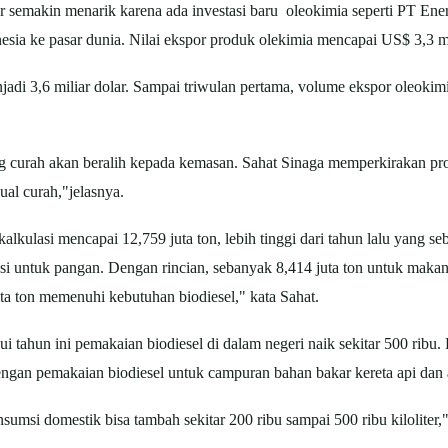
 semakin menarik karena ada investasi baru oleokimia seperti PT Energ
sia ke pasar dunia. Nilai ekspor produk olekimia mencapai US$ 3,3 m
jadi 3,6 miliar dolar. Sampai triwulan pertama, volume ekspor oleokimi
urah akan beralih kepada kemasan. Sahat Sinaga memperkirakan proses
ual curah,"jelasnya.
kulasi mencapai 12,759 juta ton, lebih tinggi dari tahun lalu yang se
si untuk pangan. Dengan rincian, sebanyak 8,414 juta ton untuk maka
uta ton memenuhi kebutuhan biodiesel," kata Sahat.
tahun ini pemakaian biodiesel di dalam negeri naik sekitar 500 ribu. 
dengan pemakaian biodiesel untuk campuran bahan bakar kereta api dan 
umsi domestik bisa tambah sekitar 200 ribu sampai 500 ribu kiloliter,"