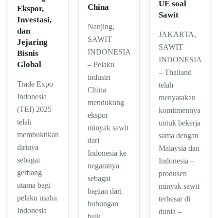
UE soal
China
Ekspor,
Sawit
Investasi,
Nanjing,
dan
JAKARTA,
SAWIT
Jejaring
SAWIT
INDONESIA
Bisnis
INDONESIA
Global
– Pelaku
– Thailand
industri
Trade Expo
telah
China
Indonesia
menyatakan
mendukung
(TEI) 2025
komitmennya
ekspor
telah
untuk bekerja
minyak sawit
membuktikan
sama dengan
dari
dirinya
Malaysia dan
Indonesia ke
sebagai
Indonesia –
negaranya
gerbang
produsen
sebagai
utama bagi
minyak sawit
bagian dari
pelaku usaha
terbesar di
hubungan
Indonesia
dunia –
baik