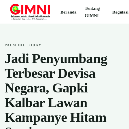
Tentang
Beranda
Regulasi
GIMNI
PALM OIL TODAY
Jadi Penyumbang
Terbesar Devisa
Negara, Gapki
Kalbar Lawan
Kampanye Hitam