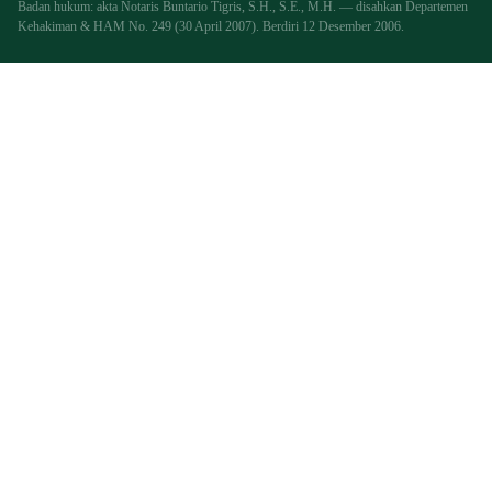
Badan hukum: akta Notaris Buntario Tigris, S.H., S.E., M.H. — disahkan Departemen
Kehakiman & HAM No. 249 (30 April 2007). Berdiri 12 Desember 2006.