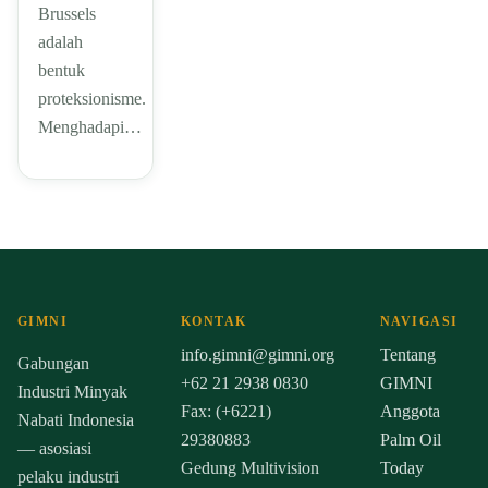
Brussels
adalah
bentuk
proteksionisme.
Menghadapi…
GIMNI
KONTAK
NAVIGASI
info.gimni@gimni.org
Tentang
Gabungan
+62 21 2938 0830
GIMNI
Industri Minyak
Fax: (+6221)
Anggota
Nabati Indonesia
29380883
Palm Oil
— asosiasi
Gedung Multivision
Today
pelaku industri