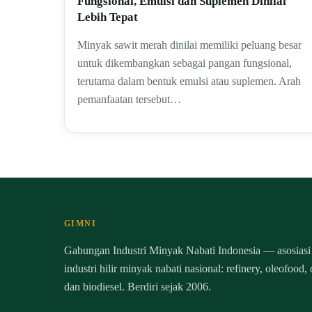
Fungsional, Emulsi dan Suplemen Dinilai
Lebih Tepat
Minyak sawit merah dinilai memiliki peluang besar
untuk dikembangkan sebagai pangan fungsional,
terutama dalam bentuk emulsi atau suplemen. Arah
pemanfaatan tersebut…
GIMNI
Gabungan Industri Minyak Nabati Indonesia — asosiasi
industri hilir minyak nabati nasional: refinery, oleofood,
dan biodiesel. Berdiri sejak 2006.