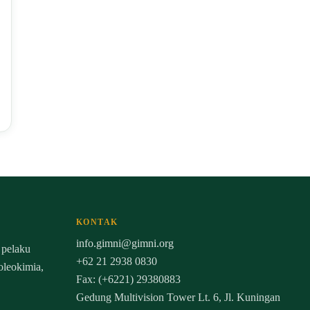
KONTAK
info.gimni@gimni.org
 pelaku
+62 21 2938 0830
 oleokimia,
Fax: (+6221) 29380883
Gedung Multivision Tower Lt. 6, Jl. Kuningan