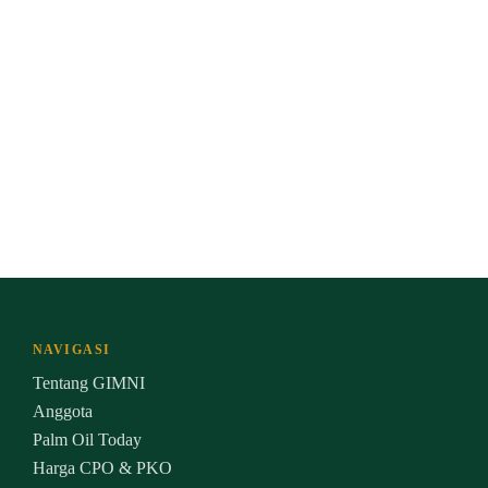
NAVIGASI
Tentang GIMNI
Anggota
Palm Oil Today
Harga CPO & PKO