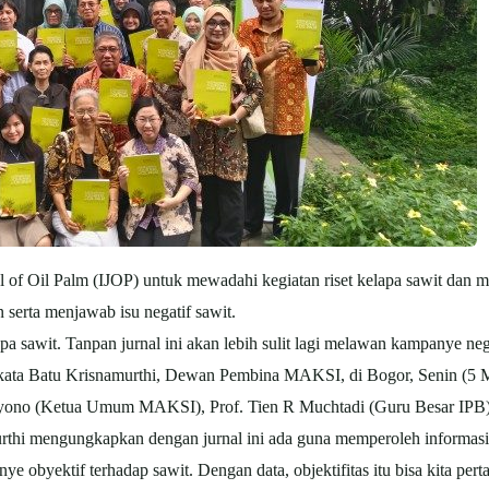
M
 of Oil Palm (IJOP) untuk mewadahi kegiatan riset kelapa sawit dan me
serta menjawab isu negatif sawit.
apa sawit. Tanpan jurnal ini akan lebih sulit lagi melawan kampanye nega
 kata Batu Krisnamurthi, Dewan Pembina MAKSI, di Bogor, Senin (5 M
yono (Ketua Umum MAKSI), Prof. Tien R Muchtadi (Guru Besar IPB) s
thi mengungkapkan dengan jurnal ini ada guna memperoleh informasi s
 obyektif terhadap sawit. Dengan data, objektifitas itu bisa kita per