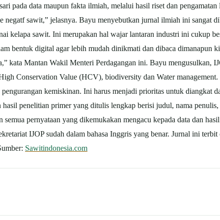
dasari pada data maupun fakta ilmiah, melalui hasil riset dan pengamata
negatf sawit,” jelasnya. Bayu menyebutkan jurnal ilmiah ini sangat 
 kelapa sawit. Ini merupakan hal wajar lantaran industri ini cukup bes
 bentuk digital agar lebih mudah dinikmati dan dibaca dimanapun kit
ula,” kata Mantan Wakil Menteri Perdagangan ini. Bayu mengusulkan, I
su High Conservation Value (HCV), biodiversity dan Water management
pengurangan kemiskinan. Ini harus menjadi prioritas untuk diangkat d
penelitian primer yang ditulis lengkap berisi judul, nama penulis, a
n semua pernyataan yang dikemukakan mengacu kepada data dan hasil t
ekretariat IJOP sudah dalam bahasa Inggris yang benar. Jurnal ini terb
Sumber:
Sawitindonesia.com