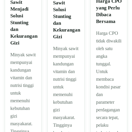
Harga CPO
Sawit
Sawit
yang Perlu
Menjadi
Solusi
Dibaca
Solusi
Stunting
Bersama
Stunting
dan
dan
Kekurangan
Harga CPO
Kekurangan
Gizi
tidak diwakili
Gizi
oleh satu
Minyak sawit
Minyak sawit
angka
mempunyai
mempunyai
tunggal.
kandungan
kandungan
Untuk
vitamin dan
vitamin dan
membaca
nutrisi tinggi
nutrisi tinggi
kondisi pasar
untuk
untuk
dan
memenuhi
memenuhi
parameter
kebutuhan
kebutuhan
perdagangan
gizi
gizi
secara tepat,
masyakarat.
masyakarat.
pelaku
Tingginya
Tingginya