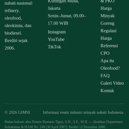
Kuningan Mulia,
& PKO
nabati nasional:
Jakarta
Harga
refinery,
Senin–Jumat, 09.00–
Minyak
oleofood,
17.00 WIB
Goreng
oleokimia, dan
Regulasi
Instagram
biodiesel.
Harga
YouTube
Berdiri sejak
Referensi
TikTok
2006.
CPO
Apa itu
Oleofood?
FAQ
Galeri Video
Kontak
© 2026 GIMNI
Informasi resmi industri minyak nabati Indonesia.
Badan hukum: akta Notaris Buntario Tigris, S.H., S.E., M.H. — disahkan Departemen
Kehakiman & HAM No. 249 (30 April 2007). Berdiri 12 Desember 2006.