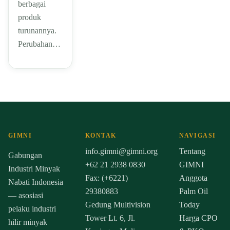
berbagai
produk
turunannya.
Perubahan…
GIMNI
KONTAK
NAVIGASI
info.gimni@gimni.org
Tentang
Gabungan
+62 21 2938 0830
GIMNI
Industri Minyak
Fax: (+6221)
Anggota
Nabati Indonesia
29380883
Palm Oil
— asosiasi
Gedung Multivision
Today
pelaku industri
Tower Lt. 6, Jl.
Harga CPO
hilir minyak