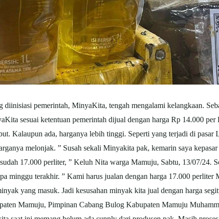
iinisiasi pemerintah, MinyaKita, tengah mengalami kelangkaan. Seba
aKita sesuai ketentuan pemerintah dijual dengan harga Rp 14.000 per 
t. Kalaupun ada, harganya lebih tinggi. Seperti yang terjadi di pasa
rganya melonjak. ” Susah sekali Minyakita pak, kemarin saya kepasa
sudah 17.000 perliter, ” Keluh Nita warga Mamuju, Sabtu, 13/07/24. S
 minggu terakhir. ” Kami harus jualan dengan harga 17.000 perliter M
i minyak yang masuk. Jadi kesusahan minyak kita jual dengan harga segit
upaten Mamuju, Pimpinan Cabang Bulog Kabupaten Mamuju Muhammad
ita saat ini memang belum ada supply dari produsen pak, Masih prose