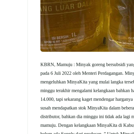
KBRN, Mamuju : Minyak goreng bersubsidi yang d
pada 6 Juli 2022 oleh Menteri Perdagangan. Miny
mengeluhkan MinyaKita yang mulai langka tersebu
minggu terakhir mengalami kelangkaan bahkan ha
14.000, tapi sekarang kaget mendengar harganya 
susah mendapatkan stok MinyaKita dalam beberapa
distributor, bahkan dia minggu ini tidak ada lag
mamuju. Dengan kelangkaan MinyaKita di Kab
belum ada Supply dari produsen. ” Untuk Minyak