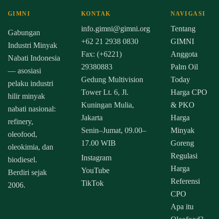
GIMNI
KONTAK
NAVIGASI
info.gimni@gimni.org
Tentang
Gabungan
+62 21 2938 0830
GIMNI
Industri Minyak
Fax: (+6221)
Anggota
Nabati Indonesia
29380883
Palm Oil
— asosiasi
Gedung Multivision
Today
pelaku industri
Tower Lt. 6, Jl.
Harga CPO
hilir minyak
Kuningan Mulia,
& PKO
nabati nasional:
Jakarta
Harga
refinery,
Senin–Jumat, 09.00–
Minyak
oleofood,
17.00 WIB
Goreng
oleokimia, dan
Regulasi
Instagram
biodiesel.
Harga
YouTube
Berdiri sejak
Referensi
TikTok
2006.
CPO
Apa itu