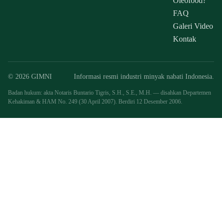
Oleofood?
FAQ
Galeri Video
Kontak
© 2026 GIMNI
Informasi resmi industri minyak nabati Indonesia.
Badan hukum: akta Notaris Buntario Tigris, S.H., S.E., M.H. — disahkan Departemen
Kehakiman & HAM No. 249 (30 April 2007). Berdiri 12 Desember 2006.