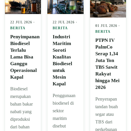
22 JUL 2026 ·
22 JUL 2026 ·
01 JUL 2026 ·
BERITA
BERITA
BERITA
Penyimpanan
Industri
PTPN IV
Biodiesel
Maritim
PalmCo
Terlalu
Soroti
Serap 1,34
Lama Bisa
Kualitas
Juta Ton
Ganggu
Biodiesel
TBS Sawit
Operasional
untuk
Rakyat
Kapal
Mesin
hingga Mei
Kapal
2026
Biodiesel
Penggunaan
merupakan
Penyerapan
biodiesel di
bahan bakar
tandan buah
sektor
nabati yang
segar atau
maritim
diproduksi
TBS dari
disebut
dari bahan
perkebunan