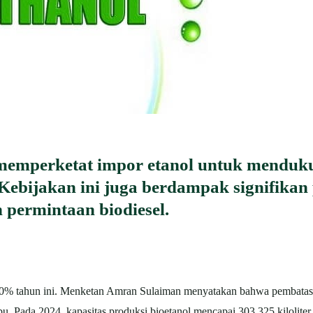
memperketat impor etanol untuk menduku
Kebijakan ini juga berdampak signifikan 
permintaan biodiesel.
 60% tahun ini. Menke­tan Amran Sulaiman menyatakan bahwa pembata
bu. Pada 2024, kapasitas produksi bioetanol mencapai 303.325 kilolite