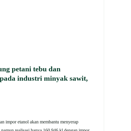
ng petani tebu dan
pada industri minyak sawit,
san impor etanol akan membantu menyerap
r, namun realisasi hanya 160.946 kl dengan impor