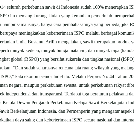
014 seluruh perkebunan sawit di Indonesia sudah 100% menerapkan 
an ISPO itu memang kurang. Itulah yang kemudian pemerintah memperba
hampir sama isinya, hanya cara pembahasannya yang berbeda, jika RS
 berupaya meningkatkan keberterimaan ISPO melalui berbagai komunika
rtanian Unila Bustanul Arifin mengatakan, sawit merupakan produk 
eperti minyak kedelai, minyak bunga matahari, dan minyak rapa (kanola),
 tingkat global (RSPO) yang bersifat sukarela dan tingkat nasional (IS
akukan. "Dan sudah seharusnya rencana tata ruang wilayah yang matang
asi ISPO," kata ekonom senior Indef itu. Melalui Perpres No 44 Tahun 20
nan negara, maupun perkebunan swasta, untuk perkebunan rakyat diberi
ek independensi dan transparansi. Terdapat tiga peraturan pelaksana 
ta Kelola Dewan Pengarah Perkebunan Kelapa Sawit Berkelanjutan In
wit Berkelanjutan Indonesia, dan Permenperin yang mengatur aspek hil
katkan daya saing dan keberterimaan ISPO secara nasional dan intern