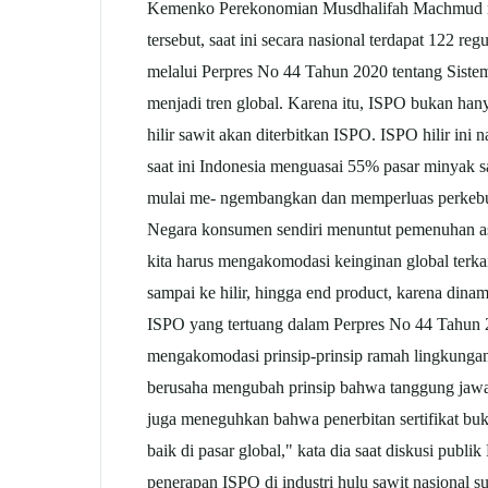
Kemenko Perekonomian Musdhalifah Machmud menje
tersebut, saat ini secara nasional terdapat 122 
melalui Perpres No 44 Tahun 2020 tentang Sistem 
menjadi tren global. Karena itu, ISPO bukan hany
hilir sawit akan diterbitkan ISPO. ISPO hilir ini
saat ini Indonesia menguasai 55% pasar minyak s
mulai me- ngembangkan dan memperluas perkebun
Negara konsumen sendiri menuntut pemenuhan aspe
kita harus mengakomodasi keinginan global terkait
sampai ke hilir, hingga end product, karena dinam
ISPO yang tertuang dalam Perpres No 44 Tahun 
mengakomodasi prinsip-prinsip ramah lingkungan d
berusaha mengubah prinsip bahwa tanggung jawab
juga meneguhkan bahwa penerbitan sertifikat buk
baik di pasar global," kata dia saat diskusi pu
penerapan ISPO di industri hulu sawit nasional 