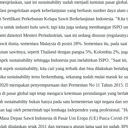
laskan, saat ini sustainability sudah menjadi tuntutan pasar global.
regulasi pengelolaan aspek keberlanjutan yang berbasis sumber daya ala
Sertifikasi Perkebunan Kelapa Sawit Berkelanjutan Indonesia. "Kita ti
a untuk industri hulu sawit, tapi kita juga sedang membangun ISPO untu
 nanti dimotori Menteri Perindustrian, saat ini sedang disusun (regulasi
awit dunia, sementara Malaysia di posisi 28%. Sementara itu, pada sa
an sawitnya, seperti Thailand dengan pangsa 5%, Kolombia 2%, juga
k sustainability sehingga Indonesia pun melahirkan ISPO. "Saat ini, k
 aspek sustainability, kita cari yang terbaik dan bisa dilakukan berta
ika sustainability terus berkembang, sekarang sudah mulai masuk ke supp
2020 merupakan penyempurnaan dari Permentan No 11 Tahun 2015. Den
i pasar global tapi tetap mengacu ketentuan perundangan yang berlaku
 sustainability bukan hanya pada satu kementerian tapi negara dan
an lagi oleh pemerintah tapi lembaga independen yang profesional. "
blik Masa Depan Sawit Indonesia di Pasar Uni Eropa (UE) Pasca Covid-1
sudah dijalankan sejak 2011 dan mengacu aturan lama saat ini sudah 3