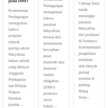
pada DMO
Cabang Serui
Perdagangan
masih
Kementerian
menegaskan
menunggu
Perdagangan
bahwa
pasokan
menegaskan
pasokan
MinyaKita
bahwa
MinyaKita
dari produsen
program
berasal dari
di Surabaya.
minyak
pelaksanaan
Keterlambatan
goreng rakyat
kewajiban
pengiriman
MinyaKita
pasar
membuat
bukan subsidi
domestik atau
stok minyak
yang dibiayai
domestic
goreng
Anggaran
market
tersebut di
Pendapatan
obligation
gudang
dan Belanja
(DMO)
Bulog
Negara.
produsen
Serui…
Pasokan
sawit,
produk…
bukan…