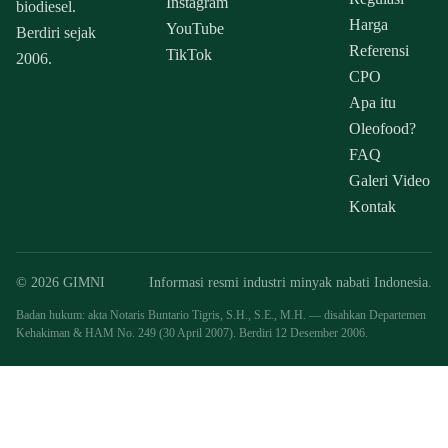
Instagram
biodiesel.
Harga
YouTube
Berdiri sejak
Referensi
TikTok
2006.
CPO
Apa itu
Oleofood?
FAQ
Galeri Video
Kontak
© 2026 GIMNI
Informasi resmi industri minyak nabati Indonesia.
Badan hukum: akta Notaris Buntario Tigris, S.H., S.E., M.H. — disahkan Departemen
Kehakiman & HAM No. 249 (30 April 2007). Berdiri 12 Desember 2006.