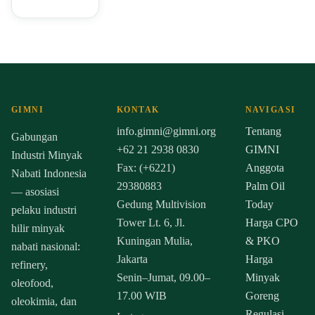
GIMNI
KONTAK
NAVIGASI
info.gimni@gimni.org
Tentang
Gabungan
+62 21 2938 0830
GIMNI
Industri Minyak
Fax: (+6221)
Anggota
Nabati Indonesia
29380883
Palm Oil
— asosiasi
Gedung Multivision
Today
pelaku industri
Tower Lt. 6, Jl.
Harga CPO
hilir minyak
Kuningan Mulia,
& PKO
nabati nasional:
Jakarta
Harga
refinery,
Senin–Jumat, 09.00–
Minyak
oleofood,
17.00 WIB
Goreng
oleokimia, dan
Regulasi