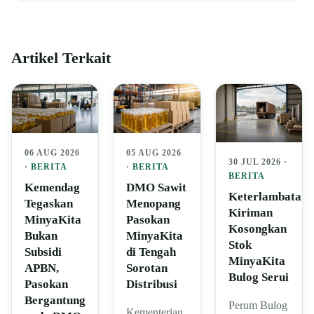
Artikel Terkait
06 AUG 2026
05 AUG 2026
30 JUL 2026 ·
·
BERITA
·
BERITA
BERITA
Kemendag
DMO Sawit
Keterlambatan
Tegaskan
Menopang
Kiriman
MinyaKita
Pasokan
Kosongkan
Bukan
MinyaKita
Stok
Subsidi
di Tengah
MinyaKita
APBN,
Sorotan
Bulog Serui
Pasokan
Distribusi
Bergantung
Perum Bulog
Kementerian