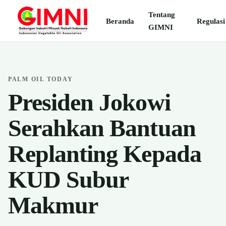
Tentang
Beranda
Regulasi
GIMNI
PALM OIL TODAY
Presiden Jokowi
Serahkan Bantuan
Replanting Kepada
KUD Subur
Makmur