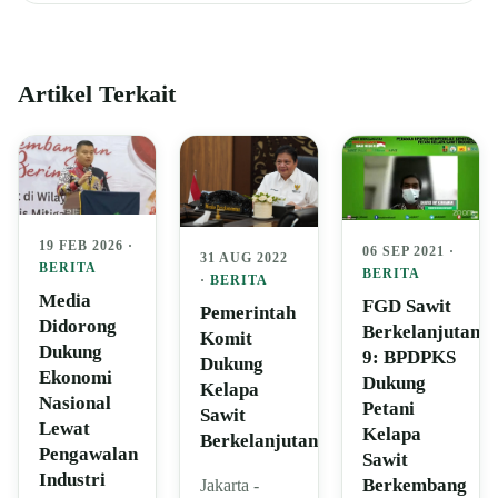
Artikel Terkait
19 FEB 2026 ·
06 SEP 2021 ·
31 AUG 2022
BERITA
BERITA
·
BERITA
Media
FGD Sawit
Pemerintah
Didorong
Berkelanjutan
Komit
Dukung
9: BPDPKS
Dukung
Ekonomi
Dukung
Kelapa
Nasional
Petani
Sawit
Lewat
Kelapa
Berkelanjutan
Pengawalan
Sawit
Industri
Berkembang
Jakarta -