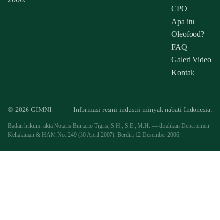
CPO
Apa itu
Oleofood?
FAQ
Galeri Video
Kontak
© 2026 GIMNI
Informasi resmi industri minyak nabati Indonesia.
Badan hukum: akta Notaris Buntario Tigris, S.H., S.E., M.H. — disahkan Departemen
Kehakiman & HAM No. 249 (30 April 2007). Berdiri 12 Desember 2006.