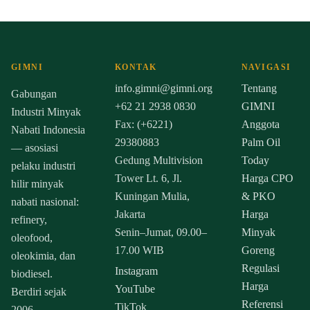
GIMNI
KONTAK
NAVIGASI
info.gimni@gimni.org
Tentang
Gabungan
+62 21 2938 0830
GIMNI
Industri Minyak
Fax: (+6221)
Anggota
Nabati Indonesia
29380883
Palm Oil
— asosiasi
Gedung Multivision
Today
pelaku industri
Tower Lt. 6, Jl.
Harga CPO
hilir minyak
Kuningan Mulia,
& PKO
nabati nasional:
Jakarta
Harga
refinery,
Senin–Jumat, 09.00–
Minyak
oleofood,
17.00 WIB
Goreng
oleokimia, dan
Regulasi
Instagram
biodiesel.
Harga
YouTube
Berdiri sejak
Referensi
TikTok
2006.