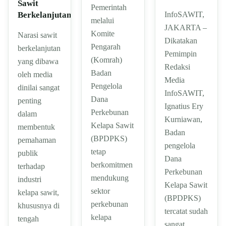
Sawit
Pemerintah
InfoSAWIT,
Berkelanjutan
melalui
JAKARTA –
Komite
Narasi sawit
Dikatakan
Pengarah
berkelanjutan
Pemimpin
(Komrah)
yang dibawa
Redaksi
Badan
oleh media
Media
Pengelola
dinilai sangat
InfoSAWIT,
Dana
penting
Ignatius Ery
Perkebunan
dalam
Kurniawan,
Kelapa Sawit
membentuk
Badan
(BPDPKS)
pemahaman
pengelola
tetap
publik
Dana
berkomitmen
terhadap
Perkebunan
mendukung
industri
Kelapa Sawit
sektor
kelapa sawit,
(BPDPKS)
perkebunan
khususnya di
tercatat sudah
kelapa
tengah
sangat…