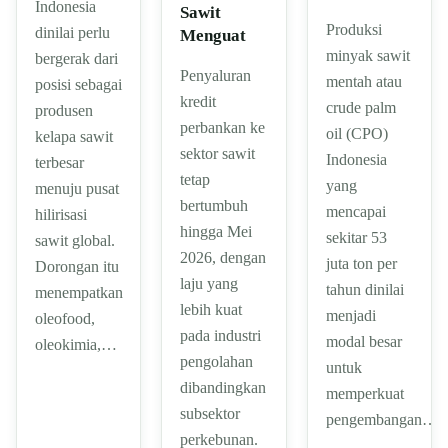
Indonesia
Sawit
Produksi
dinilai perlu
Menguat
minyak sawit
bergerak dari
Penyaluran
mentah atau
posisi sebagai
kredit
crude palm
produsen
perbankan ke
oil (CPO)
kelapa sawit
sektor sawit
Indonesia
terbesar
tetap
yang
menuju pusat
bertumbuh
mencapai
hilirisasi
hingga Mei
sekitar 53
sawit global.
2026, dengan
juta ton per
Dorongan itu
laju yang
tahun dinilai
menempatkan
lebih kuat
menjadi
oleofood,
pada industri
modal besar
oleokimia,…
pengolahan
untuk
dibandingkan
memperkuat
subsektor
pengembangan…
perkebunan.