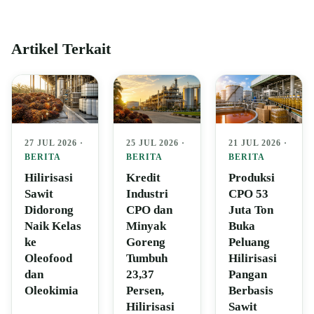
Artikel Terkait
27 JUL 2026 ·
25 JUL 2026 ·
21 JUL 2026 ·
BERITA
BERITA
BERITA
Hilirisasi
Kredit
Produksi
Sawit
Industri
CPO 53
Didorong
CPO dan
Juta Ton
Naik Kelas
Minyak
Buka
ke
Goreng
Peluang
Oleofood
Tumbuh
Hilirisasi
dan
23,37
Pangan
Oleokimia
Persen,
Berbasis
Hilirisasi
Sawit