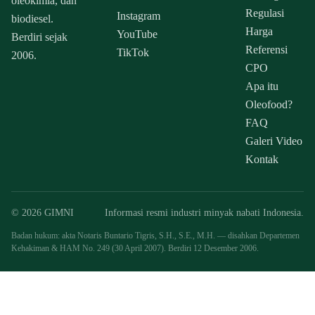
oleokimia, dan
Regulasi
Instagram
biodiesel.
Harga
YouTube
Berdiri sejak
Referensi
TikTok
2006.
CPO
Apa itu
Oleofood?
FAQ
Galeri Video
Kontak
© 2026 GIMNI
Informasi resmi industri minyak nabati Indonesia.
Badan hukum: akta Notaris Buntario Tigris, S.H., S.E., M.H. — disahkan Departemen
Kehakiman & HAM No. 249 (30 April 2007). Berdiri 12 Desember 2006.