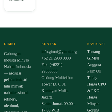
GIMNI
KONTAK
NAVIGASI
info.gimni@gimni.org
Tentang
Gabungan
+62 21 2938 0830
GIMNI
Industri Minyak
Fax: (+6221)
Anggota
Nabati Indonesia
29380883
Palm Oil
— asosiasi
Gedung Multivision
Today
pelaku industri
Tower Lt. 6, Jl.
Harga CPO
hilir minyak
Kuningan Mulia,
& PKO
nabati nasional:
Jakarta
Harga
refinery,
Senin–Jumat, 09.00–
Minyak
oleofood,
17.00 WIB
Goreng