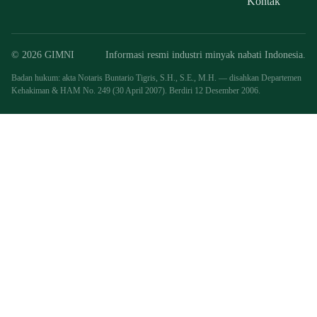
Kontak
© 2026 GIMNI
Informasi resmi industri minyak nabati Indonesia.
Badan hukum: akta Notaris Buntario Tigris, S.H., S.E., M.H. — disahkan Departemen
Kehakiman & HAM No. 249 (30 April 2007). Berdiri 12 Desember 2006.