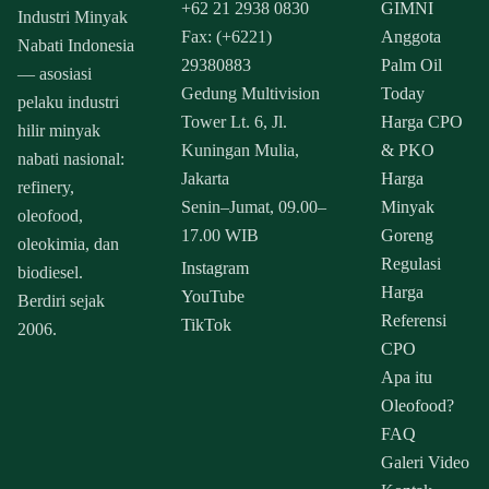
+62 21 2938 0830
GIMNI
Industri Minyak
Fax: (+6221)
Anggota
Nabati Indonesia
29380883
Palm Oil
— asosiasi
Gedung Multivision
Today
pelaku industri
Tower Lt. 6, Jl.
Harga CPO
hilir minyak
Kuningan Mulia,
& PKO
nabati nasional:
Jakarta
Harga
refinery,
Senin–Jumat, 09.00–
Minyak
oleofood,
17.00 WIB
Goreng
oleokimia, dan
Regulasi
Instagram
biodiesel.
Harga
YouTube
Berdiri sejak
Referensi
TikTok
2006.
CPO
Apa itu
Oleofood?
FAQ
Galeri Video