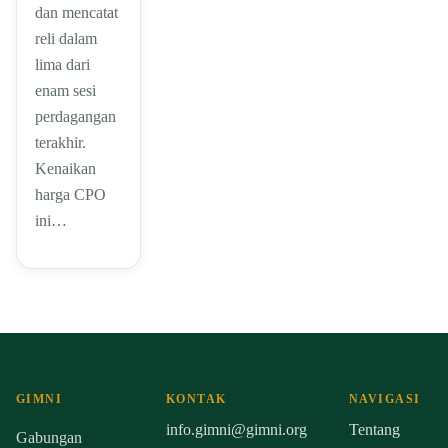
dan mencatat
reli dalam
lima dari
enam sesi
perdagangan
terakhir.
Kenaikan
harga CPO
ini…
GIMNI
KONTAK
NAVIGASI
info.gimni@gimni.org
Tentang
Gabungan