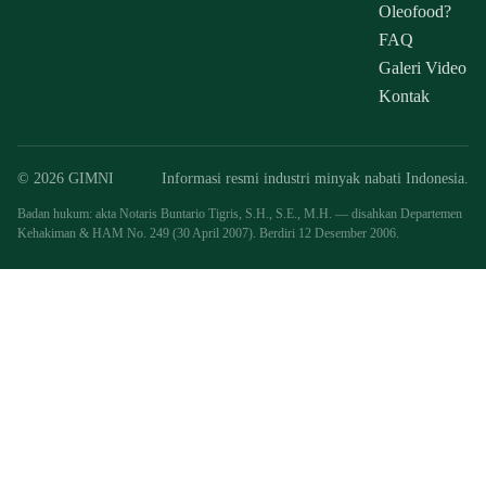
Oleofood?
FAQ
Galeri Video
Kontak
© 2026 GIMNI
Informasi resmi industri minyak nabati Indonesia.
Badan hukum: akta Notaris Buntario Tigris, S.H., S.E., M.H. — disahkan Departemen
Kehakiman & HAM No. 249 (30 April 2007). Berdiri 12 Desember 2006.