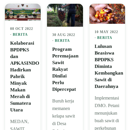
08 OCT 2022
10 MAY 2022
·
BERITA
30 AUG 2022
·
BERITA
·
BERITA
Kolaborasi
Lulusan
Program
BPDPKS
Beasiswa
Peremajaan
dan
BPDPKS
Sawit
APKASINDO
Diminta
Rakyat
Hadirkan
Kembangkan
Dinilai
Pabrik
Sawit di
Perlu
Minyak
Daerahnya
Dipercepat
Makan
Merah di
Implementasi
Buruh kerja
Sumatera
DMO. Petani
memanen
Utara
menunjukan
kelapa sawit
buah sawit di
MEDAN,
di Desa
perkebunan
SAWIT