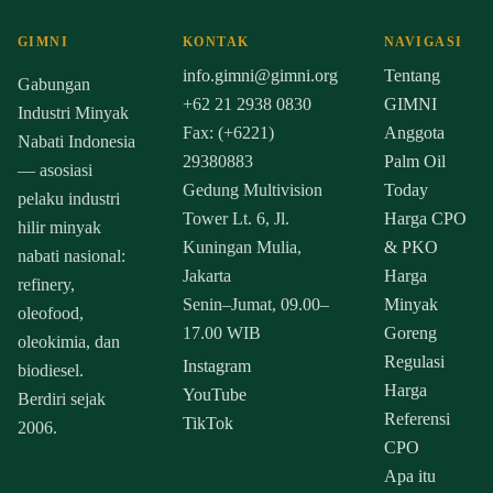
GIMNI
KONTAK
NAVIGASI
info.gimni@gimni.org
Tentang
Gabungan
+62 21 2938 0830
GIMNI
Industri Minyak
Fax: (+6221)
Anggota
Nabati Indonesia
29380883
Palm Oil
— asosiasi
Gedung Multivision
Today
pelaku industri
Tower Lt. 6, Jl.
Harga CPO
hilir minyak
Kuningan Mulia,
& PKO
nabati nasional:
Jakarta
Harga
refinery,
Senin–Jumat, 09.00–
Minyak
oleofood,
17.00 WIB
Goreng
oleokimia, dan
Regulasi
Instagram
biodiesel.
Harga
YouTube
Berdiri sejak
Referensi
TikTok
2006.
CPO
Apa itu