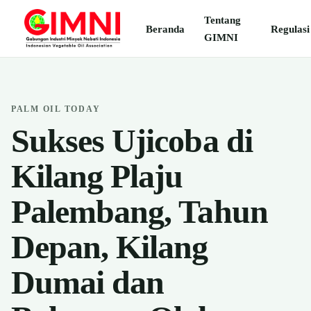
Tentang
Beranda
Regulasi
GIMNI
PALM OIL TODAY
Sukses Ujicoba di
Kilang Plaju
Palembang, Tahun
Depan, Kilang
Dumai dan