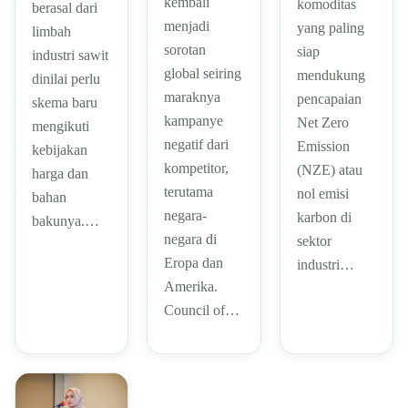
kembali
komoditas
berasal dari
menjadi
yang paling
limbah
sorotan
siap
industri sawit
global seiring
mendukung
dinilai perlu
maraknya
pencapaian
skema baru
kampanye
Net Zero
mengikuti
negatif dari
Emission
kebijakan
kompetitor,
(NZE) atau
harga dan
terutama
nol emisi
bahan
negara-
karbon di
bakunya.…
negara di
sektor
Eropa dan
industri…
Amerika.
Council of…