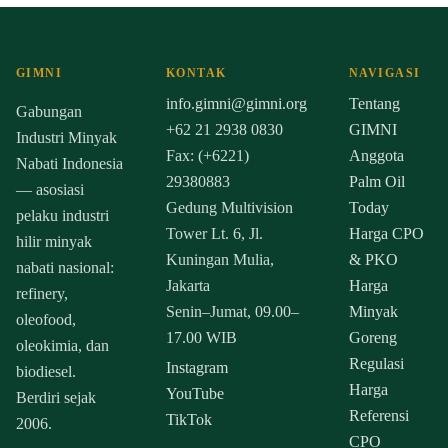
GIMNI
KONTAK
NAVIGASI
info.gimni@gimni.org
Tentang
Gabungan
+62 21 2938 0830
GIMNI
Industri Minyak
Fax: (+6221)
Anggota
Nabati Indonesia
29380883
Palm Oil
— asosiasi
Gedung Multivision
Today
pelaku industri
Tower Lt. 6, Jl.
Harga CPO
hilir minyak
Kuningan Mulia,
& PKO
nabati nasional:
Jakarta
Harga
refinery,
Senin–Jumat, 09.00–
Minyak
oleofood,
17.00 WIB
Goreng
oleokimia, dan
Regulasi
Instagram
biodiesel.
Harga
YouTube
Berdiri sejak
Referensi
TikTok
2006.
CPO