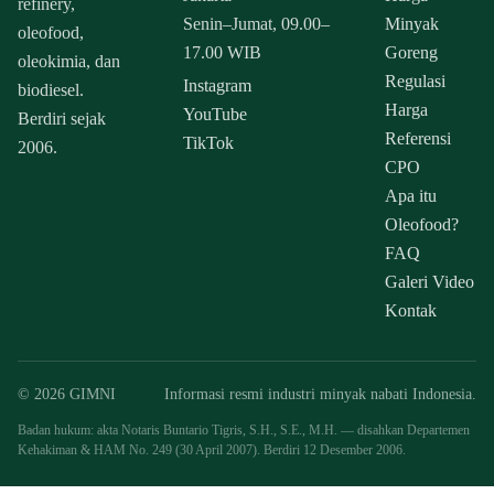
refinery,
Senin–Jumat, 09.00–
Minyak
oleofood,
17.00 WIB
Goreng
oleokimia, dan
Regulasi
Instagram
biodiesel.
Harga
YouTube
Berdiri sejak
Referensi
TikTok
2006.
CPO
Apa itu
Oleofood?
FAQ
Galeri Video
Kontak
© 2026 GIMNI
Informasi resmi industri minyak nabati Indonesia.
Badan hukum: akta Notaris Buntario Tigris, S.H., S.E., M.H. — disahkan Departemen
Kehakiman & HAM No. 249 (30 April 2007). Berdiri 12 Desember 2006.