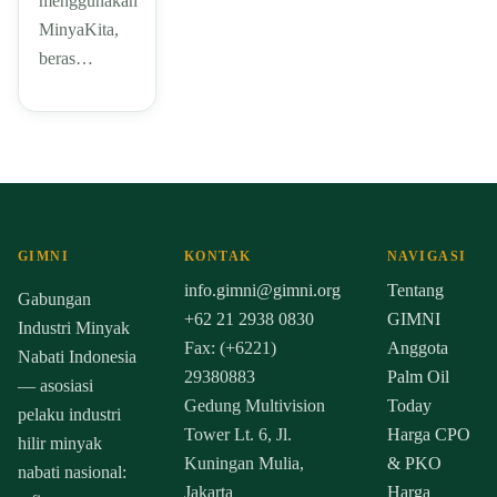
menggunakan
MinyaKita,
beras…
GIMNI
KONTAK
NAVIGASI
info.gimni@gimni.org
Tentang
Gabungan
+62 21 2938 0830
GIMNI
Industri Minyak
Fax: (+6221)
Anggota
Nabati Indonesia
29380883
Palm Oil
— asosiasi
Gedung Multivision
Today
pelaku industri
Tower Lt. 6, Jl.
Harga CPO
hilir minyak
Kuningan Mulia,
& PKO
nabati nasional:
Jakarta
Harga