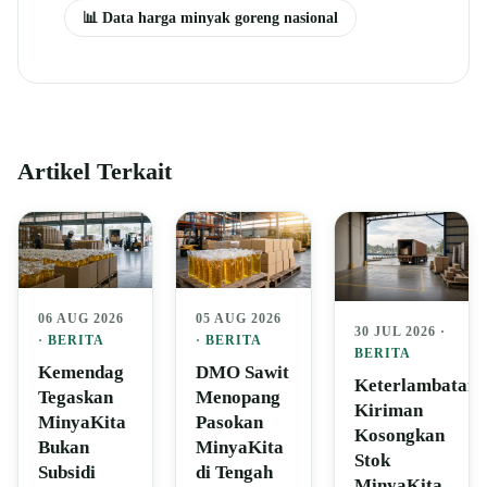
📊 Data harga minyak goreng nasional
Artikel Terkait
06 AUG 2026
05 AUG 2026
30 JUL 2026 ·
·
BERITA
·
BERITA
BERITA
Kemendag
DMO Sawit
Keterlambatan
Tegaskan
Menopang
Kiriman
MinyaKita
Pasokan
Kosongkan
Bukan
MinyaKita
Stok
Subsidi
di Tengah
MinyaKita