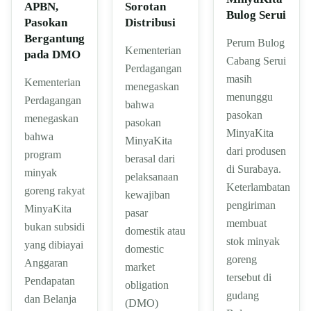
APBN,
Sorotan
Bulog Serui
Pasokan
Distribusi
Bergantung
Perum Bulog
Kementerian
pada DMO
Cabang Serui
Perdagangan
masih
Kementerian
menegaskan
menunggu
Perdagangan
bahwa
pasokan
menegaskan
pasokan
MinyaKita
bahwa
MinyaKita
dari produsen
program
berasal dari
di Surabaya.
minyak
pelaksanaan
Keterlambatan
goreng rakyat
kewajiban
pengiriman
MinyaKita
pasar
membuat
bukan subsidi
domestik atau
stok minyak
yang dibiayai
domestic
goreng
Anggaran
market
tersebut di
Pendapatan
obligation
gudang
dan Belanja
(DMO)