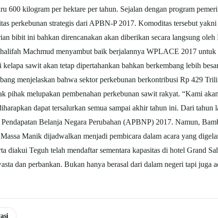
 baru 600 kilogram per hektare per tahun. Sejalan dengan program peme
itas perkebunan strategis dari APBN-P 2017. Komoditas tersebut yakni k
 bibit ini bahkan direncanakan akan diberikan secara langsung ole
usdhalifah Machmud menyambut baik berjalannya WPLACE 2017 untuk
ti kelapa sawit akan tetap dipertahankan bahkan berkembang lebih be
mbang menjelaskan bahwa sektor perkebunan berkontribusi Rp 429 Tril
k pihak melupakan pembenahan perkebunan sawit rakyat. “Kami akan 
iharapkan dapat tersalurkan semua sampai akhir tahun ini. Dari tahun l
ran Pendapatan Belanja Negara Perubahan (APBNP) 2017. Namun, Bam
a Massa Manik dijadwalkan menjadi pembicara dalam acara yang digelar
a diakui Teguh telah mendaftar sementara kapasitas di hotel Grand Sah
wasta dan perbankan. Bukan hanya berasal dari dalam negeri tapi juga 
asi