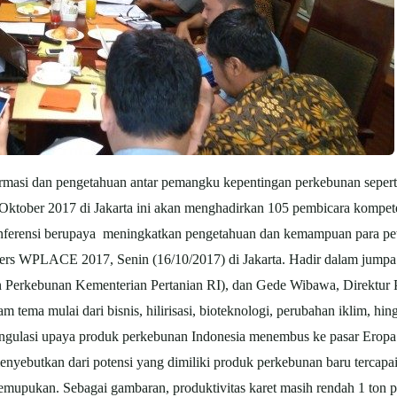
asi dan pengetahuan antar pemangku kepentingan perkebunan seperti a
 Oktober 2017 di Jakarta ini akan menghadirkan 105 pembicara kompet
ferensi berupaya meningkatkan pengetahuan dan kemampuan para peta
s WPLACE 2017, Senin (16/10/2017) di Jakarta. Hadir dalam jumpa p
Perkebunan Kementerian Pertanian RI), dan Gede Wibawa, Direktur P
ema mulai dari bisnis, hilirisasi, bioteknologi, perubahan iklim, hi
ngulasi upaya produk perkebunan Indonesia menembus ke pasar Eropa.
nyebutkan dari potensi yang dimiliki produk perkebunan baru terca
mupukan. Sebagai gambaran, produktivitas karet masih rendah 1 ton pe