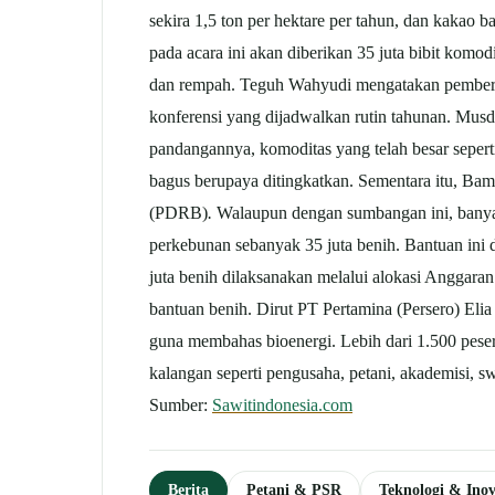
sekira 1,5 ton per hektare per tahun, dan kakao
pada acara ini akan diberikan 35 juta bibit komod
dan rempah. Teguh Wahyudi mengatakan pemberian
konferensi yang dijadwalkan rutin tahunan. M
pandangannya, komoditas yang telah besar seper
bagus berupaya ditingkatkan. Sementara itu, Ba
(PDRB)
.
Walaupun dengan sumbangan ini, banya
perkebunan sebanyak 35 juta benih. Bantuan ini d
juta benih dilaksanakan melalui alokasi Angga
bantuan benih. Dirut PT Pertamina (Persero) Eli
guna membahas bioenergi. Lebih dari 1.500 pesert
kalangan seperti pengusaha, petani, akademisi, s
Sumber:
Sawitindonesia.com
Berita
Petani & PSR
Teknologi & Inov