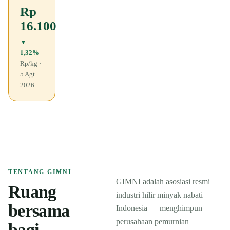
Rp
16.100
▼
1,32%
Rp/kg ·
5 Agt
2026
TENTANG GIMNI
GIMNI adalah asosiasi resmi
Ruang
industri hilir minyak nabati
bersama
Indonesia — menghimpun
perusahaan pemurnian
bagi