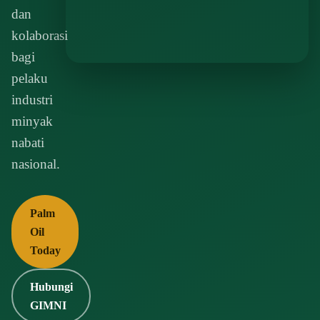
dan
kolaborasi
bagi
pelaku
industri
minyak
nabati
nasional.
Palm
Oil
Today
Hubungi
GIMNI