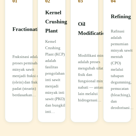
01
02
03
04
Kernel
Refining
Crushing
Oil
Fractionation
Plant
Rafinasi
Modifications
adalah
Kernel
pemurnian
Crushing
minyak sawit
Plant (KCP)
Modifikasi minyak
Fraksinasi adalah
mentah
adalah
adalah proses
proses pemisahan
(CPO)
fasilitas
mengubah sifat
minyak sawit
melalui
pengolahan
fisik dan
menjadi fraksi cair
tahapan
inti sawit
fungsional minyak
(olein) dan fraksi
degumming,
menjadi
nabati — antara
padat (stearin)
pemucatan
minyak inti
lain melalui
berdasarkan…
(bleaching),
sawit (PKO)
hidrogenasi…
dan
dan bungkil
deodorisasi…
inti…