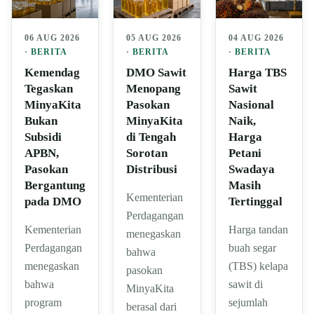
06 AUG 2026
05 AUG 2026
04 AUG 2026
·
BERITA
·
BERITA
·
BERITA
Kemendag
DMO Sawit
Harga TBS
Tegaskan
Menopang
Sawit
MinyaKita
Pasokan
Nasional
Bukan
MinyaKita
Naik,
Subsidi
di Tengah
Harga
APBN,
Sorotan
Petani
Pasokan
Distribusi
Swadaya
Bergantung
Masih
Kementerian
pada DMO
Tertinggal
Perdagangan
Kementerian
Harga tandan
menegaskan
Perdagangan
buah segar
bahwa
menegaskan
(TBS) kelapa
pasokan
bahwa
sawit di
MinyaKita
program
sejumlah
berasal dari