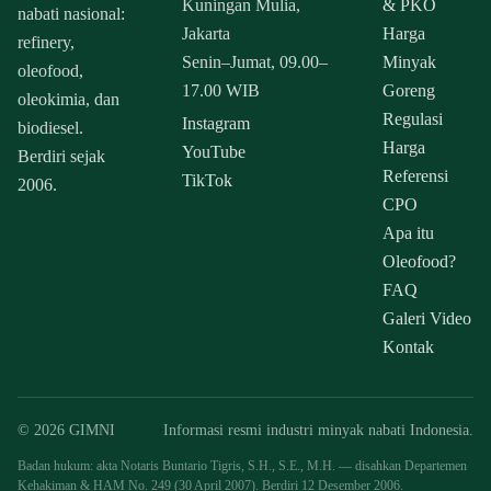
Kuningan Mulia,
& PKO
nabati nasional:
Jakarta
Harga
refinery,
Senin–Jumat, 09.00–
Minyak
oleofood,
17.00 WIB
Goreng
oleokimia, dan
Regulasi
Instagram
biodiesel.
Harga
YouTube
Berdiri sejak
Referensi
TikTok
2006.
CPO
Apa itu
Oleofood?
FAQ
Galeri Video
Kontak
© 2026 GIMNI
Informasi resmi industri minyak nabati Indonesia.
Badan hukum: akta Notaris Buntario Tigris, S.H., S.E., M.H. — disahkan Departemen
Kehakiman & HAM No. 249 (30 April 2007). Berdiri 12 Desember 2006.