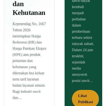
sawit rakyat
dan
kembali
Kehutanan
menjadi
perhatian
Kepmendag No. 1667
dalam
Tahun 2026
pemberitaan
menetapkan Harga
terbaru sektor
Referensi (HR) dan
minyak nabati.
Harga Patokan Ekspor
Dalam 24 jam
(HPE) atas produk
terakhir,
pertanian dan
sejumlah
kehutanan yang
media
dikenakan bea keluar
menyoroti
serta tarif layanan
posisi sawit…
badan layanan umum.
Bagi industri sawit
Lihat
dan…
Publikasi