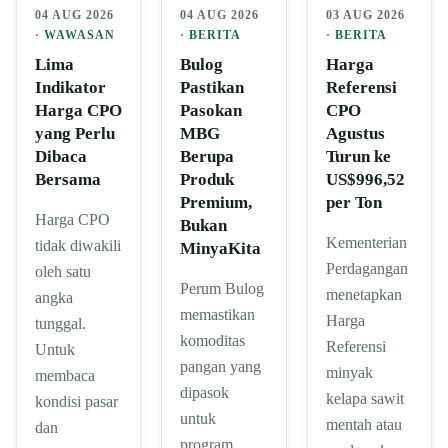
04 AUG 2026
04 AUG 2026
03 AUG 2026
·
WAWASAN
·
BERITA
·
BERITA
Lima
Bulog
Harga
Indikator
Pastikan
Referensi
Harga CPO
Pasokan
CPO
yang Perlu
MBG
Agustus
Dibaca
Berupa
Turun ke
Bersama
Produk
US$996,52
Premium,
per Ton
Harga CPO
Bukan
Kementerian
tidak diwakili
MinyaKita
Perdagangan
oleh satu
Perum Bulog
menetapkan
angka
memastikan
Harga
tunggal.
komoditas
Referensi
Untuk
pangan yang
minyak
membaca
dipasok
kelapa sawit
kondisi pasar
untuk
mentah atau
dan
program