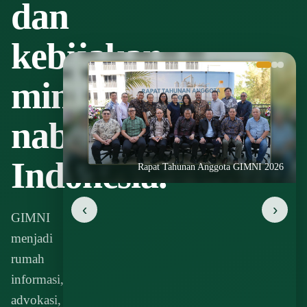
dan
kebijakan
minyak
nabati
Indonesia.
Rapat Tahunan Anggota GIMNI 2026
‹
›
GIMNI
menjadi
rumah
informasi,
advokasi,