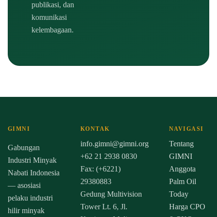
publikasi, dan
komunikasi
kelembagaan.
GIMNI
KONTAK
NAVIGASI
info.gimni@gimni.org
Tentang
Gabungan
+62 21 2938 0830
GIMNI
Industri Minyak
Fax: (+6221)
Anggota
Nabati Indonesia
29380883
Palm Oil
— asosiasi
Gedung Multivision
Today
pelaku industri
Tower Lt. 6, Jl.
Harga CPO
hilir minyak