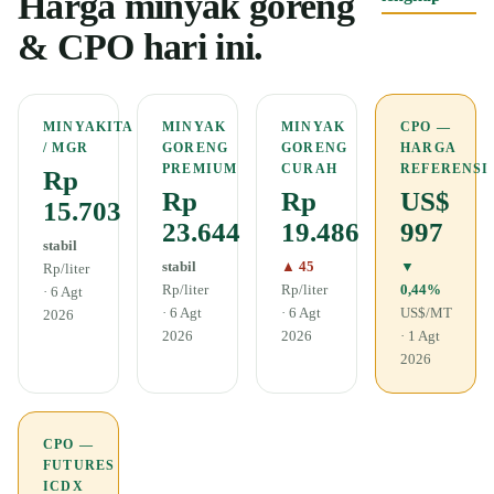
Harga minyak goreng
& CPO hari ini.
MINYAKITA
MINYAK
MINYAK
CPO —
/ MGR
GORENG
GORENG
HARGA
PREMIUM
CURAH
REFERENSI
Rp
Rp
Rp
US$
15.703
23.644
19.486
997
stabil
stabil
▲ 45
▼
Rp/liter
Rp/liter
Rp/liter
0,44%
· 6 Agt
· 6 Agt
· 6 Agt
US$/MT
2026
2026
2026
· 1 Agt
2026
CPO —
FUTURES
ICDX