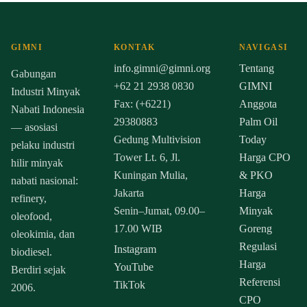
GIMNI
KONTAK
NAVIGASI
info.gimni@gimni.org
Tentang
Gabungan
+62 21 2938 0830
GIMNI
Industri Minyak
Fax: (+6221)
Anggota
Nabati Indonesia
29380883
Palm Oil
— asosiasi
Gedung Multivision
Today
pelaku industri
Tower Lt. 6, Jl.
Harga CPO
hilir minyak
Kuningan Mulia,
& PKO
nabati nasional:
Jakarta
Harga
refinery,
Senin–Jumat, 09.00–
Minyak
oleofood,
17.00 WIB
Goreng
oleokimia, dan
Regulasi
Instagram
biodiesel.
Harga
YouTube
Berdiri sejak
Referensi
TikTok
2006.
CPO