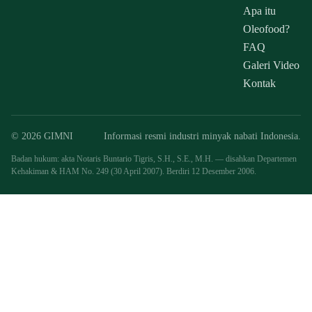
Apa itu
Oleofood?
FAQ
Galeri Video
Kontak
© 2026 GIMNI
Informasi resmi industri minyak nabati Indonesia.
Badan hukum: akta Notaris Buntario Tigris, S.H., S.E., M.H. — disahkan Departemen
Kehakiman & HAM No. 249 (30 April 2007). Berdiri 12 Desember 2006.