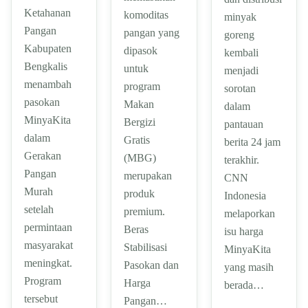
Ketahanan
komoditas
minyak
Pangan
pangan yang
goreng
Kabupaten
dipasok
kembali
Bengkalis
untuk
menjadi
menambah
program
sorotan
pasokan
Makan
dalam
MinyaKita
Bergizi
pantauan
dalam
Gratis
berita 24 jam
Gerakan
(MBG)
terakhir.
Pangan
merupakan
CNN
Murah
produk
Indonesia
setelah
premium.
melaporkan
permintaan
Beras
isu harga
masyarakat
Stabilisasi
MinyaKita
meningkat.
Pasokan dan
yang masih
Program
Harga
berada…
tersebut
Pangan…