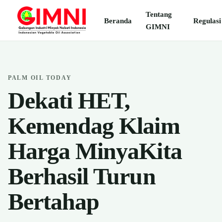
Tentang
Beranda
Regulasi
GIMNI
PALM OIL TODAY
Dekati HET,
Kemendag Klaim
Harga MinyaKita
Berhasil Turun
Bertahap