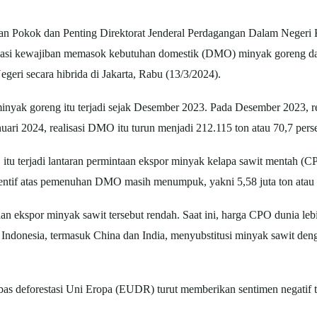
an Pokok dan Penting Direktorat Jenderal Perdagangan Dalam Neger
isasi kewajiban memasok kebutuhan domestik (DMO) minyak goreng dal
eri secara hibrida di Jakarta, Rabu (13/3/2024).
yak goreng itu terjadi sejak Desember 2023. Pada Desember 2023, re
uari 2024, realisasi DMO itu turun menjadi 212.115 ton atau 70,7 perse
tu terjadi lantaran permintaan ekspor minyak kelapa sawit mentah (CP
sentif atas pemenuhan DMO masih menumpuk, yakni 5,58 juta ton atau 
 ekspor minyak sawit tersebut rendah. Saat ini, harga CPO dunia lebi
ndonesia, termasuk China dan India, menyubstitusi minyak sawit deng
bas deforestasi Uni Eropa (EUDR) turut memberikan sentimen negatif t