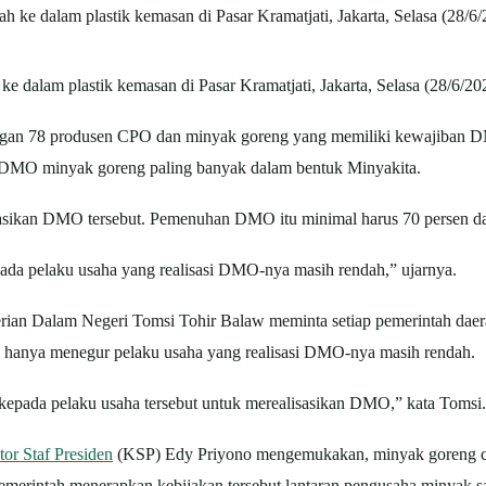
dalam plastik kemasan di Pasar Kramatjati, Jakarta, Selasa (28/6/20
an 78 produsen CPO dan minyak goreng yang memiliki kewajiban DM
DMO minyak goreng paling banyak dalam bentuk Minyakita.
sikan DMO tersebut. Pemenuhan DMO itu minimal harus 70 persen dar
pada pelaku usaha yang realisasi DMO-nya masih rendah,” ujarnya.
terian Dalam Negeri Tomsi Tohir Balaw meminta setiap pemerintah dae
k hanya menegur pelaku usaha yang realisasi DMO-nya masih rendah.
epada pelaku usaha tersebut untuk merealisasikan DMO,” kata Tomsi.
or Staf Presiden
(KSP) Edy Priyono mengemukakan, minyak goreng c
merintah menerapkan kebijakan tersebut lantaran pengusaha minyak s