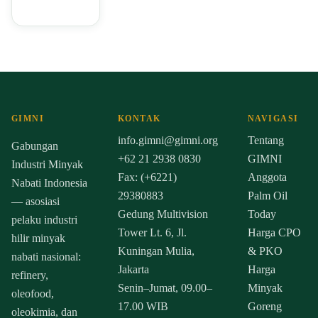
GIMNI
KONTAK
NAVIGASI
info.gimni@gimni.org
Tentang
Gabungan
+62 21 2938 0830
GIMNI
Industri Minyak
Fax: (+6221)
Anggota
Nabati Indonesia
29380883
Palm Oil
— asosiasi
Gedung Multivision
Today
pelaku industri
Tower Lt. 6, Jl.
Harga CPO
hilir minyak
Kuningan Mulia,
& PKO
nabati nasional:
Jakarta
Harga
refinery,
Senin–Jumat, 09.00–
Minyak
oleofood,
17.00 WIB
Goreng
oleokimia, dan