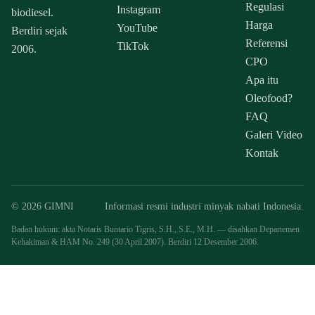
Regulasi
Instagram
biodiesel.
Harga
YouTube
Berdiri sejak
Referensi
TikTok
2006.
CPO
Apa itu
Oleofood?
FAQ
Galeri Video
Kontak
© 2026 GIMNI
Informasi resmi industri minyak nabati Indonesia.
Badan hukum: akta Notaris Buntario Tigris, S.H., S.E., M.H. — disahkan Departemen
Kehakiman & HAM No. 249 (30 April 2007). Berdiri 12 Desember 2006.