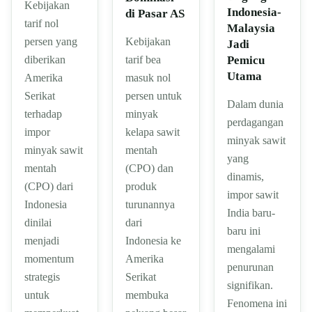
Kebijakan
Indonesia-
di Pasar AS
tarif nol
Malaysia
persen yang
Kebijakan
Jadi
diberikan
Pemicu
tarif bea
Utama
Amerika
masuk nol
Serikat
persen untuk
Dalam dunia
terhadap
minyak
perdagangan
impor
kelapa sawit
minyak sawit
minyak sawit
mentah
yang
mentah
(CPO) dan
dinamis,
(CPO) dari
produk
impor sawit
Indonesia
turunannya
India baru-
dinilai
dari
baru ini
menjadi
Indonesia ke
mengalami
momentum
Amerika
penurunan
strategis
Serikat
signifikan.
untuk
membuka
Fenomena ini