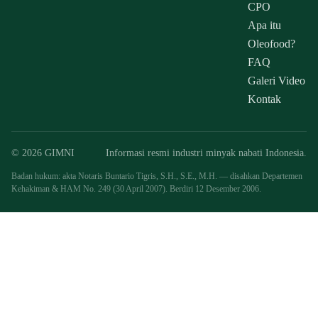
CPO
Apa itu
Oleofood?
FAQ
Galeri Video
Kontak
© 2026 GIMNI
Informasi resmi industri minyak nabati Indonesia.
Badan hukum: akta Notaris Buntario Tigris, S.H., S.E., M.H. — disahkan Departemen
Kehakiman & HAM No. 249 (30 April 2007). Berdiri 12 Desember 2006.