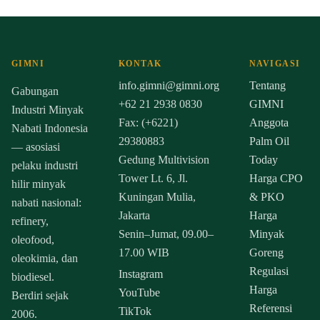
GIMNI
KONTAK
NAVIGASI
info.gimni@gimni.org
Tentang
Gabungan
+62 21 2938 0830
GIMNI
Industri Minyak
Fax: (+6221)
Anggota
Nabati Indonesia
29380883
Palm Oil
— asosiasi
Gedung Multivision
Today
pelaku industri
Tower Lt. 6, Jl.
Harga CPO
hilir minyak
Kuningan Mulia,
& PKO
nabati nasional:
Jakarta
Harga
refinery,
Senin–Jumat, 09.00–
Minyak
oleofood,
17.00 WIB
Goreng
oleokimia, dan
Regulasi
Instagram
biodiesel.
Harga
YouTube
Berdiri sejak
Referensi
TikTok
2006.