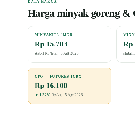
DATA HARGA
Harga minyak goreng & C
MINYAKITA / MGR
MINY
Rp 15.703
Rp 
stabil
Rp/liter · 6 Agt 2026
stabil
R
CPO — FUTURES ICDX
Rp 16.100
▼ 1,32%
Rp/kg · 5 Agt 2026