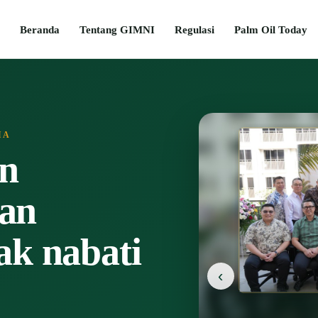
Beranda
Tentang GIMNI
Regulasi
Palm Oil Today
IA
n
dan
ak nabati
‹