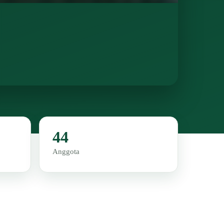
44
Anggota