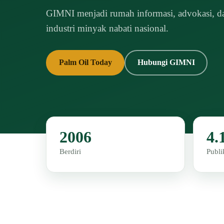
GIMNI menjadi rumah informasi, advokasi, da
industri minyak nabati nasional.
Palm Oil Today
Hubungi GIMNI
2006
4.
Berdiri
Publi