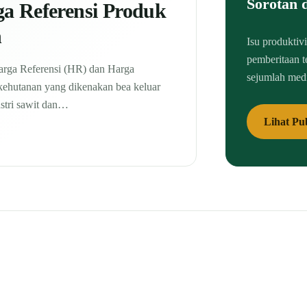
Sorotan 
a Referensi Produk
n
Isu produktiv
pemberitaan t
rga Referensi (HR) dan Harga
sejumlah med
kehutanan yang dikenakan bea keluar
ustri sawit dan…
Lihat Pub