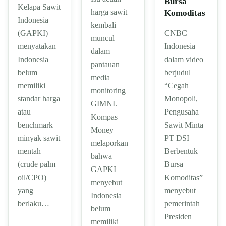
Bursa
Kelapa Sawit
harga sawit
Komoditas
Indonesia
kembali
CNBC
(GAPKI)
muncul
Indonesia
menyatakan
dalam
dalam video
Indonesia
pantauan
berjudul
belum
media
“Cegah
memiliki
monitoring
Monopoli,
standar harga
GIMNI.
Pengusaha
atau
Kompas
Sawit Minta
benchmark
Money
PT DSI
minyak sawit
melaporkan
Berbentuk
mentah
bahwa
Bursa
(crude palm
GAPKI
Komoditas”
oil/CPO)
menyebut
menyebut
yang
Indonesia
pemerintah
berlaku…
belum
Presiden
memiliki