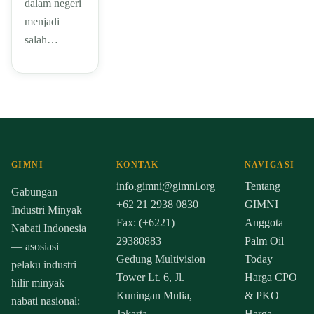
dalam negeri
menjadi
salah…
GIMNI
KONTAK
NAVIGASI
info.gimni@gimni.org
Tentang
Gabungan
+62 21 2938 0830
GIMNI
Industri Minyak
Fax: (+6221)
Anggota
Nabati Indonesia
29380883
Palm Oil
— asosiasi
Gedung Multivision
Today
pelaku industri
Tower Lt. 6, Jl.
Harga CPO
hilir minyak
Kuningan Mulia,
& PKO
nabati nasional:
Jakarta
Harga