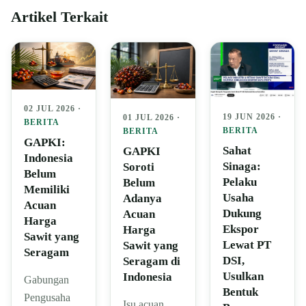
Artikel Terkait
02 JUL 2026 ·
19 JUN 2026 ·
01 JUL 2026 ·
BERITA
BERITA
BERITA
GAPKI:
Sahat
GAPKI
Indonesia
Sinaga:
Soroti
Belum
Pelaku
Belum
Memiliki
Usaha
Adanya
Acuan
Dukung
Acuan
Harga
Ekspor
Harga
Sawit yang
Lewat PT
Sawit yang
Seragam
DSI,
Seragam di
Usulkan
Indonesia
Gabungan
Bentuk
Pengusaha
Isu acuan