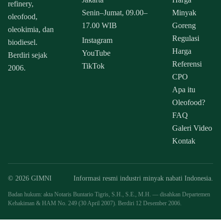
refinery,
Senin–Jumat, 09.00–
Minyak
oleofood,
17.00 WIB
Goreng
oleokimia, dan
Regulasi
Instagram
biodiesel.
Harga
YouTube
Berdiri sejak
Referensi
TikTok
2006.
CPO
Apa itu
Oleofood?
FAQ
Galeri Video
Kontak
© 2026 GIMNI
Informasi resmi industri minyak nabati Indonesia.
Badan hukum: akta Notaris Buntario Tigris, S.H., S.E., M.H. — disahkan Departemen
Kehakiman & HAM No. 249 (30 April 2007). Berdiri 12 Desember 2006.