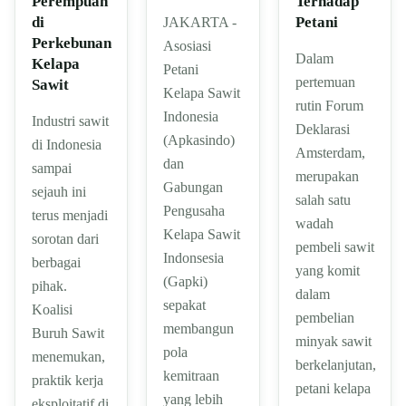
Perempuan
Terhadap
di
Petani
JAKARTA -
Perkebunan
Asosiasi
Dalam
Kelapa
Petani
pertemuan
Sawit
Kelapa Sawit
rutin Forum
Indonesia
Industri sawit
Deklarasi
(Apkasindo)
di Indonesia
Amsterdam,
dan
sampai
merupakan
Gabungan
sejauh ini
salah satu
Pengusaha
terus menjadi
wadah
Kelapa Sawit
sorotan dari
pembeli sawit
Indonsesia
berbagai
yang komit
(Gapki)
pihak.
dalam
sepakat
Koalisi
pembelian
membangun
Buruh Sawit
minyak sawit
pola
menemukan,
berkelanjutan,
kemitraan
praktik kerja
petani kelapa
yang lebih
eksploitatif di