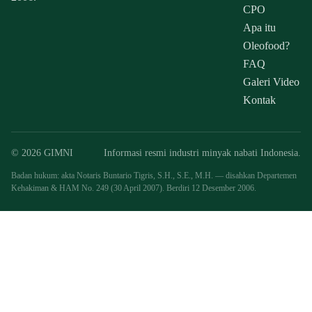
CPO
Apa itu
Oleofood?
FAQ
Galeri Video
Kontak
© 2026 GIMNI
Informasi resmi industri minyak nabati Indonesia.
Badan hukum: akta Notaris Buntario Tigris, S.H., S.E., M.H. — disahkan Departemen
Kehakiman & HAM No. 249 (30 April 2007). Berdiri 12 Desember 2006.