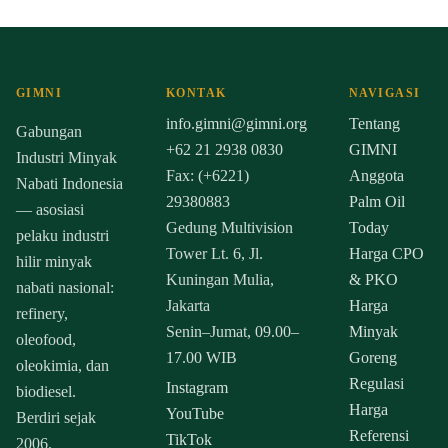
GIMNI
KONTAK
NAVIGASI
info.gimni@gimni.org
Tentang
Gabungan
+62 21 2938 0830
GIMNI
Industri Minyak
Fax: (+6221)
Anggota
Nabati Indonesia
29380883
Palm Oil
— asosiasi
Gedung Multivision
Today
pelaku industri
Tower Lt. 6, Jl.
Harga CPO
hilir minyak
Kuningan Mulia,
& PKO
nabati nasional:
Jakarta
Harga
refinery,
Senin–Jumat, 09.00–
Minyak
oleofood,
17.00 WIB
Goreng
oleokimia, dan
Regulasi
Instagram
biodiesel.
Harga
YouTube
Berdiri sejak
Referensi
TikTok
2006.