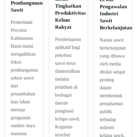
Pembangunan
Tingkatkan
Pengawalan
Sawit
Produktivitas
Industri
Kebun
Sawit
Pemerintah
Rakyat
Berkelanjutan
Provinsi
Kalimantan
Pembelajaran
Narasi sawit
Barat mulai
aplikatif bagi
berkelanjutan
mengalihkan
pekebun
yang dibawa
fokus
sawit terus
oleh media
pembangunan
diintensifkan
dinilai sangat
sektor sawit
melalui
penting
dari
pelatihan di
dalam
penambahan
berbagai
membentuk
luas lahan
daerah
pemahaman
menuju
penghasil
publik
penguatan
kelapa sawit.
terhadap
sumber daya
Kegiatan
industri
manusia
tersebut
kelapa sawit,