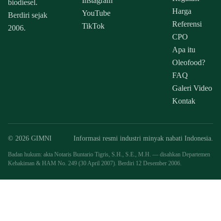
Instagram
biodiesel.
Harga
YouTube
Berdiri sejak
Referensi
TikTok
2006.
CPO
Apa itu
Oleofood?
FAQ
Galeri Video
Kontak
© 2026 GIMNI
Informasi resmi industri minyak nabati Indonesia.
Badan hukum: akta Notaris Buntario Tigris, S.H., S.E., M.H. — disahkan Departemen
Kehakiman & HAM No. 249 (30 April 2007). Berdiri 12 Desember 2006.