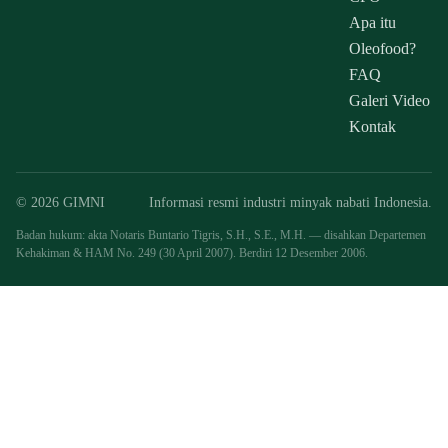
Apa itu
Oleofood?
FAQ
Galeri Video
Kontak
© 2026 GIMNI
Informasi resmi industri minyak nabati Indonesia.
Badan hukum: akta Notaris Buntario Tigris, S.H., S.E., M.H. — disahkan Departemen
Kehakiman & HAM No. 249 (30 April 2007). Berdiri 12 Desember 2006.