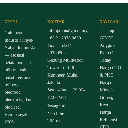
GIMNI
KONTAK
NAVIGASI
info.gimni@gimni.org
Tentang
Gabungan
+62 21 2938 0830
GIMNI
Industri Minyak
Fax: (+6221)
Anggota
Nabati Indonesia
29380883
Palm Oil
— asosiasi
Gedung Multivision
Today
pelaku industri
Tower Lt. 6, Jl.
Harga CPO
hilir minyak
Kuningan Mulia,
& PKO
nabati nasional:
Jakarta
Harga
refinery,
Senin–Jumat, 09.00–
Minyak
oleofood,
17.00 WIB
Goreng
oleokimia, dan
Regulasi
Instagram
biodiesel.
Harga
YouTube
Berdiri sejak
Referensi
TikTok
2006.
CPO