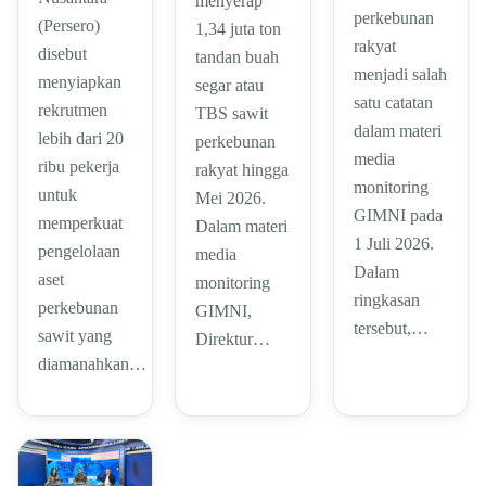
menyerap
perkebunan
(Persero)
1,34 juta ton
rakyat
disebut
tandan buah
menjadi salah
menyiapkan
segar atau
satu catatan
rekrutmen
TBS sawit
dalam materi
lebih dari 20
perkebunan
media
ribu pekerja
rakyat hingga
monitoring
untuk
Mei 2026.
GIMNI pada
memperkuat
Dalam materi
1 Juli 2026.
pengelolaan
media
Dalam
aset
monitoring
ringkasan
perkebunan
GIMNI,
tersebut,…
sawit yang
Direktur…
diamanahkan…