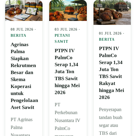
08 JUL 2026 ·
03 JUL 2026 ·
01 JUL 2026 ·
BERITA
PETANI
BERITA
SAWIT
Agrinas
PTPN IV
PTPN IV
Palma
PalmCo
PalmCo
Siapkan
Serap 1,34
Serap 1,34
Rekrutmen
Juta Ton
Juta Ton
Besar dan
TBS Sawit
TBS Sawit
Skema
Rakyat
hingga Mei
Koperasi
hingga Mei
2026
untuk
2026
Pengelolaan
PT
Aset Sawit
Penyerapan
Perkebunan
tandan buah
PT Agrinas
Nusantara IV
segar atau
Palma
PalmCo
TBS dari
Nusantara