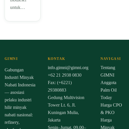
untuk…
GIMNI
KONTAK
NAVIGASI
info.gimni@gimni.org
Tentang
Gabungan
+62 21 2938 0830
GIMNI
Industri Minyak
Fax: (+6221)
Anggota
Nabati Indonesia
29380883
Palm Oil
— asosiasi
Gedung Multivision
Today
pelaku industri
Tower Lt. 6, Jl.
Harga CPO
hilir minyak
Kuningan Mulia,
& PKO
nabati nasional:
Jakarta
Harga
refinery,
Senin–Jumat, 09.00–
Minyak