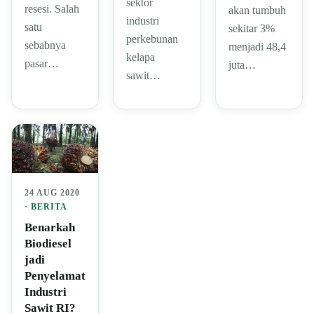
sektor
resesi. Salah
akan tumbuh
industri
satu
sekitar 3%
perkebunan
sebabnya
menjadi 48,4
kelapa
pasar…
juta…
sawit…
24 AUG 2020
·
BERITA
Benarkah
Biodiesel
jadi
Penyelamat
Industri
Sawit RI?