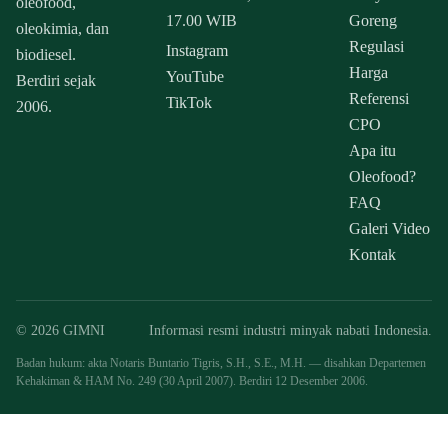
oleofood,
17.00 WIB
Goreng
oleokimia, dan
Regulasi
Instagram
biodiesel.
Harga
YouTube
Berdiri sejak
Referensi
TikTok
2006.
CPO
Apa itu
Oleofood?
FAQ
Galeri Video
Kontak
© 2026 GIMNI
Informasi resmi industri minyak nabati Indonesia.
Badan hukum: akta Notaris Buntario Tigris, S.H., S.E., M.H. — disahkan Departemen
Kehakiman & HAM No. 249 (30 April 2007). Berdiri 12 Desember 2006.