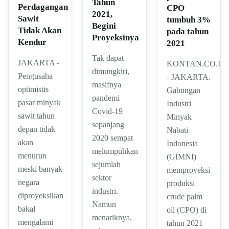
Tahun
Perdagangan
CPO
2021,
Sawit
tumbuh 3%
Begini
Tidak Akan
pada tahun
Proyeksinya
Kendur
2021
Tak dapat
JAKARTA -
KONTAN.CO.ID
dimungkiri,
Pengusaha
- JAKARTA.
masifnya
optimistis
Gabungan
pandemi
pasar minyak
Industri
Covid-19
sawit tahun
Minyak
sepanjang
depan tidak
Nabati
2020 sempat
akan
Indonesia
melumpuhkan
menurun
(GIMNI)
sejumlah
meski banyak
memproyeksi
sektor
negara
produksi
industri.
diproyeksikan
crude palm
Namun
bakal
oil (CPO) di
menariknya,
mengalami
tahun 2021