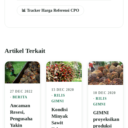
📊 Tracker Harga Referensi CPO
Artikel Terkait
15 DEC 2020
27 DEC 2022
10 DEC 2020
·
RILIS
·
BERITA
·
RILIS
GIMNI
GIMNI
Ancaman
Kondisi
Resesi,
GIMNI
Minyak
Pengusaha
proyeksikan
Sawit
Yakin
produksi