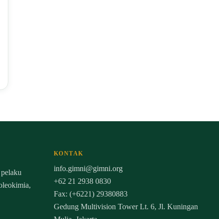
KONTAK
info.gimni@gimni.org
 pelaku
+62 21 2938 0830
 oleokimia,
Fax: (+6221) 29380883
Gedung Multivision Tower Lt. 6, Jl. Kuningan