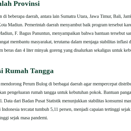
lah Provinsi
n di beberapa daerah, antara lain Sumatra Utara, Jawa Timur, Bali, Jam
ota Madiun. Pemerintah daerah menyambut baik program tersebut kare
Madiun, F. Bagus Panuntun, menyampaikan bahwa bantuan tersebut sa
angat membantu masyarakat, terutama dalam menjaga stabilitas inflasi da
m beras dan 4 liter minyak goreng yang disalurkan sekaligus untuk ke
si Rumah Tangga
 mendorong Perum Bulog di berbagai daerah agar mempercepat distribu
kan pengeluaran rumah tangga untuk kebutuhan pokok.
Bantuan panga
 Data dari Badan Pusat Statistik menunjukkan stabilitas konsumsi masy
Indonesia tercatat tumbuh 5,11 persen, menjadi capaian tertinggi seja
inggi sejak masa pandemi.