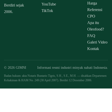
Harga
YouTube
Berdiri sejak
Referensi
TikTok
2006.
CPO
Apa itu
Oleofood?
FAQ
Galeri Video
Kontak
© 2026 GIMNI
Informasi resmi industri minyak nabati Indonesia.
Badan hukum: akta Notaris Buntario Tigris, S.H., S.E., M.H. — disahkan Departemen
Kehakiman & HAM No. 249 (30 April 2007). Berdiri 12 Desember 2006.