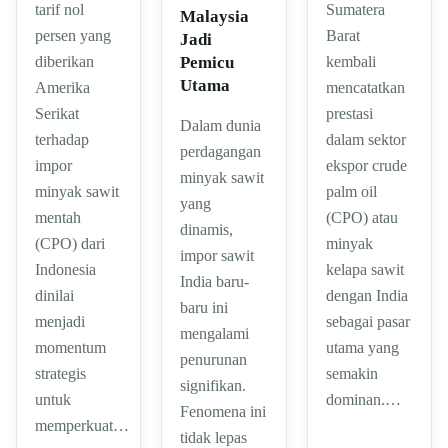
tarif nol
Sumatera
Malaysia
persen yang
Barat
Jadi
diberikan
Pemicu
kembali
Utama
Amerika
mencatatkan
Serikat
prestasi
Dalam dunia
terhadap
dalam sektor
perdagangan
impor
ekspor crude
minyak sawit
minyak sawit
palm oil
yang
mentah
(CPO) atau
dinamis,
(CPO) dari
minyak
impor sawit
Indonesia
kelapa sawit
India baru-
dinilai
dengan India
baru ini
menjadi
sebagai pasar
mengalami
momentum
utama yang
penurunan
strategis
semakin
signifikan.
untuk
dominan.…
Fenomena ini
memperkuat…
tidak lepas