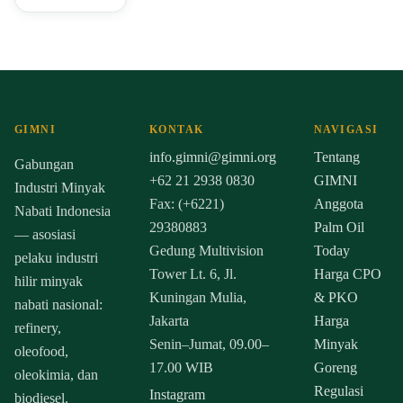
GIMNI
KONTAK
NAVIGASI
info.gimni@gimni.org
Tentang
Gabungan
+62 21 2938 0830
GIMNI
Industri Minyak
Fax: (+6221)
Anggota
Nabati Indonesia
29380883
Palm Oil
— asosiasi
Gedung Multivision
Today
pelaku industri
Tower Lt. 6, Jl.
Harga CPO
hilir minyak
Kuningan Mulia,
& PKO
nabati nasional:
Jakarta
Harga
refinery,
Senin–Jumat, 09.00–
Minyak
oleofood,
17.00 WIB
Goreng
oleokimia, dan
Regulasi
Instagram
biodiesel.