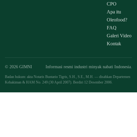
CPO
Apa itu
Oleofood?
FAQ
Galeri Video
Kontak
© 2026 GIMNI
Informasi resmi industri minyak nabati Indonesia.
Badan hukum: akta Notaris Buntario Tigris, S.H., S.E., M.H. — disahkan Departemen
Kehakiman & HAM No. 249 (30 April 2007). Berdiri 12 Desember 2006.