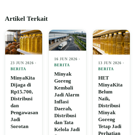
Artikel Terkait
16 JUN 2026 ·
23 JUN 2026 ·
13 JUN 2026 ·
BERITA
BERITA
BERITA
Minyak
MinyaKita
HET
Goreng
Dijaga di
MinyaKita
Kembali
Rp15.700,
Belum
Jadi Alarm
Distribusi
Naik,
Inflasi
dan
Distribusi
Daerah,
Pengawasan
Minyak
Distribusi
Jadi
Goreng
dan Tata
Sorotan
Tetap Jadi
Kelola Jadi
Perhatian