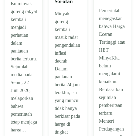
Sorotan
Isu minyak
Pemerintah
goreng rakyat
Minyak
menegaskan
kembali
goreng
bahwa Harga
menjadi
kembali
Eceran
perhatian
masuk radar
Tertinggi atau
dalam
pengendalian
HET
pantauan
inflasi
MinyaKita
berita terbaru.
daerah.
belum
Sejumlah
Dalam
mengalami
media pada
pantauan
kenaikan.
Senin, 22
berita 24 jam
Berdasarkan
Juni 2026,
terakhir, isu
sejumlah
melaporkan
yang muncul
pemberitaan
bahwa
tidak hanya
terbaru,
pemerintah
berkisar pada
Menteri
tetap menjaga
harga di
Perdagangan
harga…
tingkat