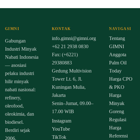
GIMNI
KONTAK
NAVIGASI
info.gimni@gimni.org
Tentang
Gabungan
+62 21 2938 0830
GIMNI
Industri Minyak
Fax: (+6221)
Anggota
Nabati Indonesia
29380883
Palm Oil
— asosiasi
Gedung Multivision
Today
pelaku industri
Tower Lt. 6, Jl.
Harga CPO
hilir minyak
Kuningan Mulia,
& PKO
nabati nasional:
Jakarta
Harga
refinery,
Senin–Jumat, 09.00–
Minyak
oleofood,
17.00 WIB
Goreng
oleokimia, dan
Regulasi
Instagram
biodiesel.
Harga
YouTube
Berdiri sejak
Referensi
TikTok
2006.