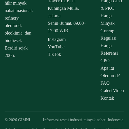
Tower Lt. 6, Jl.
Harga CPO
hilir minyak
Kuningan Mulia,
& PKO
nabati nasional:
Jakarta
Harga
refinery,
Senin–Jumat, 09.00–
Minyak
oleofood,
17.00 WIB
Goreng
oleokimia, dan
Regulasi
Instagram
biodiesel.
Harga
YouTube
Berdiri sejak
Referensi
TikTok
2006.
CPO
Apa itu
Oleofood?
FAQ
Galeri Video
Kontak
© 2026 GIMNI
Informasi resmi industri minyak nabati Indonesia.