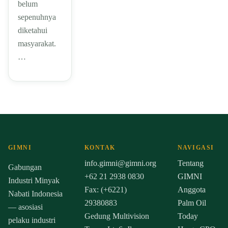
belum
sepenuhnya
diketahui
masyarakat.
…
GIMNI
KONTAK
NAVIGASI
info.gimni@gimni.org
Tentang
Gabungan
+62 21 2938 0830
GIMNI
Industri Minyak
Fax: (+6221)
Anggota
Nabati Indonesia
29380883
Palm Oil
— asosiasi
Gedung Multivision
Today
pelaku industri