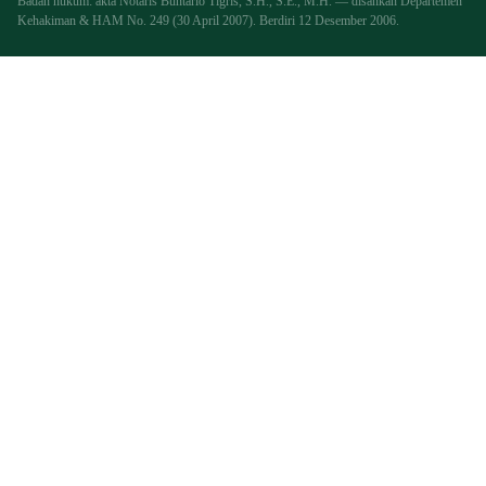
Badan hukum: akta Notaris Buntario Tigris, S.H., S.E., M.H. — disahkan Departemen
Kehakiman & HAM No. 249 (30 April 2007). Berdiri 12 Desember 2006.