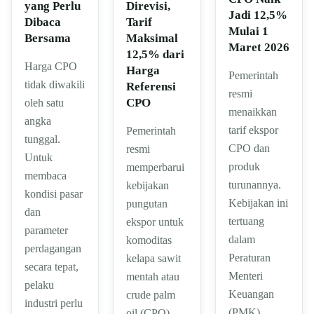
yang Perlu
Direvisi,
Jadi 12,5%
Dibaca
Tarif
Mulai 1
Bersama
Maksimal
Maret 2026
12,5% dari
Harga CPO
Harga
Pemerintah
tidak diwakili
Referensi
resmi
CPO
oleh satu
menaikkan
angka
tarif ekspor
Pemerintah
tunggal.
CPO dan
resmi
Untuk
produk
memperbarui
membaca
turunannya.
kebijakan
kondisi pasar
Kebijakan ini
pungutan
dan
tertuang
ekspor untuk
parameter
dalam
komoditas
perdagangan
Peraturan
kelapa sawit
secara tepat,
Menteri
mentah atau
pelaku
Keuangan
crude palm
industri perlu
(PMK)
oil (CPO)