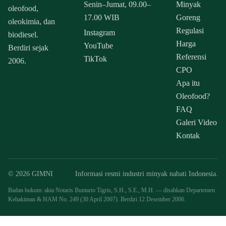
Senin–Jumat, 09.00–
Minyak
oleofood,
17.00 WIB
Goreng
oleokimia, dan
Regulasi
Instagram
biodiesel.
Harga
YouTube
Berdiri sejak
Referensi
TikTok
2006.
CPO
Apa itu
Oleofood?
FAQ
Galeri Video
Kontak
© 2026 GIMNI
Informasi resmi industri minyak nabati Indonesia.
Badan hukum: akta Notaris Buntario Tigris, S.H., S.E., M.H. — disahkan Departemen
Kehakiman & HAM No. 249 (30 April 2007). Berdiri 12 Desember 2006.