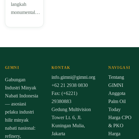
langkah
monumental…
GIMNI
KONTAK
NAVIGASI
info.gimni@gimni.org
Tentang
Gabungan
+62 21 2938 0830
GIMNI
Industri Minyak
Fax: (+6221)
Anggota
Nabati Indonesia
29380883
Palm Oil
— asosiasi
Gedung Multivision
Today
pelaku industri
Tower Lt. 6, Jl.
Harga CPO
hilir minyak
Kuningan Mulia,
& PKO
nabati nasional:
Jakarta
Harga
refinery,