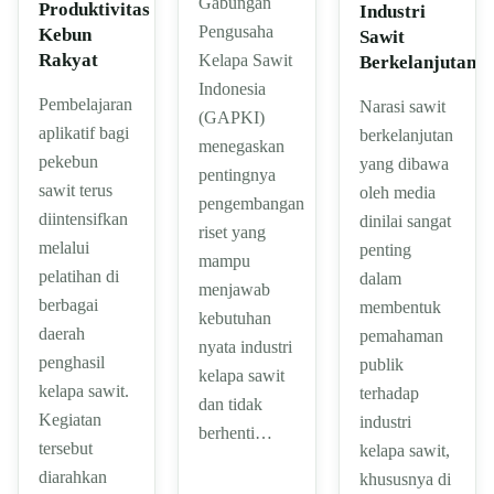
Gabungan
Produktivitas
Industri
Pengusaha
Kebun
Sawit
Rakyat
Kelapa Sawit
Berkelanjutan
Indonesia
Pembelajaran
Narasi sawit
(GAPKI)
aplikatif bagi
berkelanjutan
menegaskan
pekebun
yang dibawa
pentingnya
sawit terus
oleh media
pengembangan
diintensifkan
dinilai sangat
riset yang
melalui
penting
mampu
pelatihan di
dalam
menjawab
berbagai
membentuk
kebutuhan
daerah
pemahaman
nyata industri
penghasil
publik
kelapa sawit
kelapa sawit.
terhadap
dan tidak
Kegiatan
industri
berhenti…
tersebut
kelapa sawit,
diarahkan
khususnya di