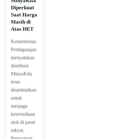
MinyaKita
Diperkuat
Saat Harga
Masih di
Atas HET
Kementerian
Perdagangan
menyatakan
distribusi
MinyaKita
terus
dioptimalkan
untuk
menjaga
ketersediaan
stok di pasar
rakyat.
Pernyataan