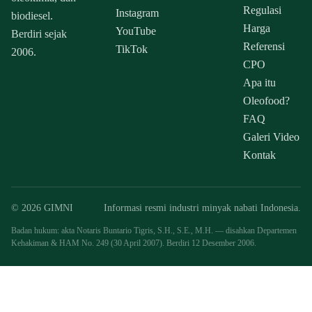
Regulasi
Instagram
biodiesel.
Harga
YouTube
Berdiri sejak
Referensi
TikTok
2006.
CPO
Apa itu
Oleofood?
FAQ
Galeri Video
Kontak
© 2026 GIMNI
Informasi resmi industri minyak nabati Indonesia.
Badan hukum: akta Notaris Buntario Tigris, S.H., S.E., M.H. — disahkan Departemen
Kehakiman & HAM No. 249 (30 April 2007). Berdiri 12 Desember 2006.