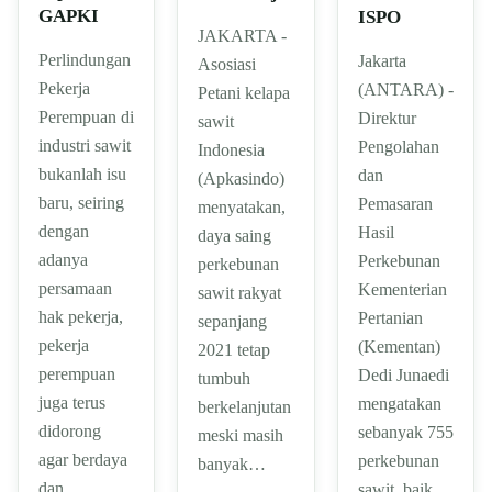
GAPKI
ISPO
JAKARTA -
Perlindungan
Jakarta
Asosiasi
Pekerja
(ANTARA) -
Petani kelapa
Perempuan di
Direktur
sawit
industri sawit
Pengolahan
Indonesia
bukanlah isu
dan
(Apkasindo)
baru, seiring
Pemasaran
menyatakan,
dengan
Hasil
daya saing
adanya
Perkebunan
perkebunan
persamaan
Kementerian
sawit rakyat
hak pekerja,
Pertanian
sepanjang
pekerja
(Kementan)
2021 tetap
perempuan
Dedi Junaedi
tumbuh
juga terus
mengatakan
berkelanjutan
didorong
sebanyak 755
meski masih
agar berdaya
perkebunan
banyak…
dan…
sawit, baik