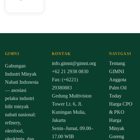
GIMNI
KONTAK
NAVIGASI
info.gimni@gimni.org
Tentang
Gabungan
+62 21 2938 0830
GIMNI
Industri Minyak
Fax: (+6221)
Anggota
Nabati Indonesia
29380883
Palm Oil
— asosiasi
Gedung Multivision
Today
pelaku industri
Tower Lt. 6, Jl.
Harga CPO
hilir minyak
Kuningan Mulia,
& PKO
nabati nasional:
Jakarta
Harga
refinery,
Senin–Jumat, 09.00–
Minyak
oleofood,
17.00 WIB
Goreng
oleokimia, dan