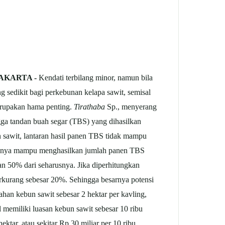
JAKARTA -
Kendati terbilang minor, namun bila
 sedikit bagi perkebunan kelapa sawit, semisal
upakan hama penting.
Tirathaba
Sp., menyerang
gga tandan buah segar (TBS) yang dihasilkan
n sawit, lantaran hasil panen TBS tidak mampu
asanya mampu menghasilkan jumlah panen TBS
an 50% dari seharusnya. Jika diperhitungkan
erkurang sebesar 20%. Sehingga besarnya potensi
ahan kebun sawit sebesar 2 hektar per kavling,
 memiliki luasan kebun sawit sebesar 10 ribu
ktar, atau sekitar Rp 30 miliar per 10 ribu