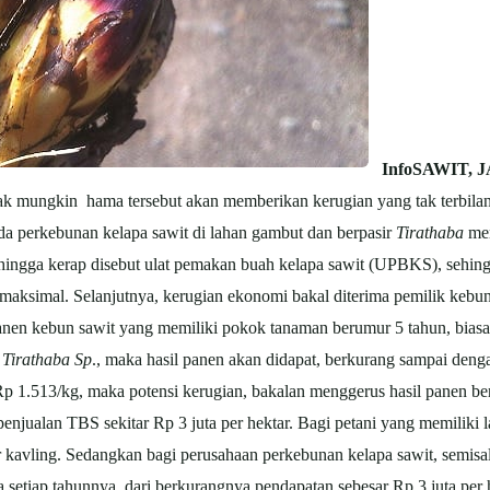
InfoSAWIT, 
ak mungkin hama tersebut akan memberikan kerugian yang tak terbilang
pada perkebunan kelapa sawit di lahan gambut dan berpasir
Tirathaba
mer
ehingga kerap disebut ulat pemakan buah kelapa sawit (UPBKS), sehin
k maksimal. Selanjutnya, kerugian ekonomi bakal diterima pemilik kebu
panen kebun sawit yang memiliki pokok tanaman berumur 5 tahun, bi
g
Tirathaba Sp
., maka hasil panen akan didapat, berkurang sampai deng
Rp 1.513/kg, maka potensi kerugian, bakalan menggerus hasil panen b
enjualan TBS sekitar Rp 3 juta per hektar. Bagi petani yang memiliki l
r kavling. Sedangkan bagi perusahaan perkebunan kelapa sawit, semisal
setiap tahunnya, dari berkurangnya pendapatan sebesar Rp 3 juta per he