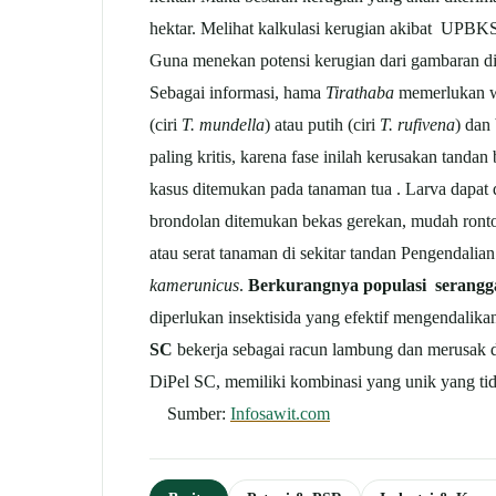
hektar. Melihat kalkulasi kerugian akibat UPBK
Guna menekan potensi kerugian dari gambaran di
Sebagai informasi, hama
Tirathaba
memerlukan wa
(ciri
T. mundella
) atau putih (ciri
T. rufivena
) dan
paling kritis, karena fase inilah kerusakan tandan
kasus ditemukan pada tanaman tua . Larva dapat
brondolan ditemukan bekas gerekan, mudah ronto
atau serat tanaman di sekitar tandan Pengenda
kamerunicus
.
Berkurangnya populasi serang
diperlukan insektisida yang efektif mengendalik
SC
bekerja sebagai racun lambung dan merusak di
DiPel SC, memiliki kombinasi yang unik yang t
Sumber:
Infosawit.com