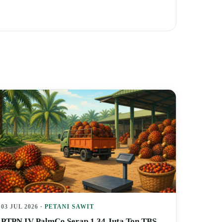
03 JUL 2026 ·
PETANI SAWIT
PTPN IV PalmCo Serap 1,34 Juta Ton TBS