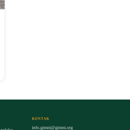
KONTAK
info.gimni@gimni.org
 pelaku