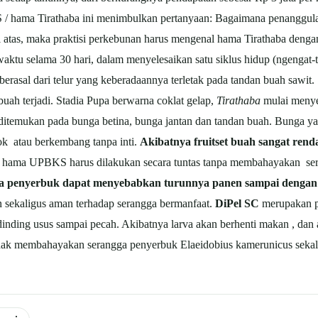
S / hama Tirathaba ini menimbulkan pertanyaan: Bagaimana penanggulan
 atas, maka praktisi perkebunan harus mengenal hama Tirathaba dengan
ktu selama 30 hari, dalam menyelesaikan satu siklus hidup (ngengat-t
 berasal dari telur yang keberadaannya terletak pada tandan buah sawit.
 buah terjadi. Stadia Pupa berwarna coklat gelap,
Tirathaba
mulai menye
 ditemukan pada bunga betina, bunga jantan dan tandan buah. Bunga 
k atau berkembang tanpa inti.
Akibatnya fruitset buah sangat rend
lian hama UPBKS harus dilakukan secara tuntas tanpa membahayakan s
ga penyerbuk dapat menyebabkan turunnya panen sampai denga
an sekaligus aman terhadap serangga bermanfaat.
DiPel SC
merupakan p
nding usus sampai pecah. Akibatnya larva akan berhenti makan , dan a
idak membahayakan serangga penyerbuk Elaeidobius kamerunicus seka