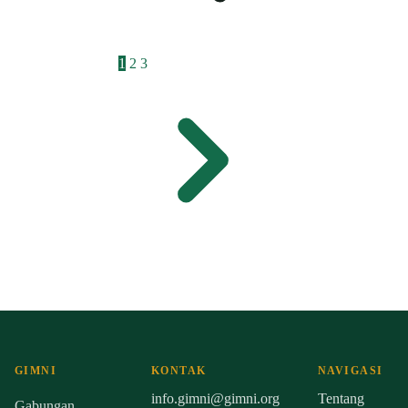
1
2
3
GIMNI
KONTAK
NAVIGASI
info.gimni@gimni.org
Tentang
Gabungan