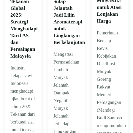
MinyaKita
Tekanan
Sulap
untuk Atasi
Global
Jelantah
Lonjakan
2025:
Jadi Lilin
Harga
Strategi
Aromaterapi
Menghadapi
untuk
Pemerintah
Tarif AS
Lingkungan
Bersiap
dan
Berkelanjutan
Revisi
Persaingan
Mengatasi
Malaysia
Kebijakan
Permasalahan
Distribusi
Industri
Limbah
Minyak
kelapa sawit
Minyak
Goreng
Indonesia
Jelantah
Rakyat
menghadapi
Dampak
Menteri
ujian berat di
Negatif
Perdagangan
tahun 2025.
Minyak
(Mendag)
Tekanan dari
Jelantah
Budi Santoso
berbagai sisi
terhadap
mengumumkan
mulai terasa,
Lingkungan