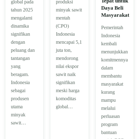
Tepat untuk
global pada
produksi
Daya Beli
tahun 2025
minyak sawit
Masyarakat
mengalami
mentah
dinamika
(CPO)
Pemerintah
signifikan
Indonesia
Indonesia
dengan
mencapai 5,1
kembali
peluang dan
juta ton,
menunjukkan
tantangan
mendorong
komitmennya
yang
nilai ekspor
dalam
beragam.
sawit naik
membantu
Indonesia
signifikan
masyarakat
sebagai
meski harga
kurang
produsen
komoditas
mampu
utama
global…
melalui
minyak
perluasan
sawit…
program
bantuan