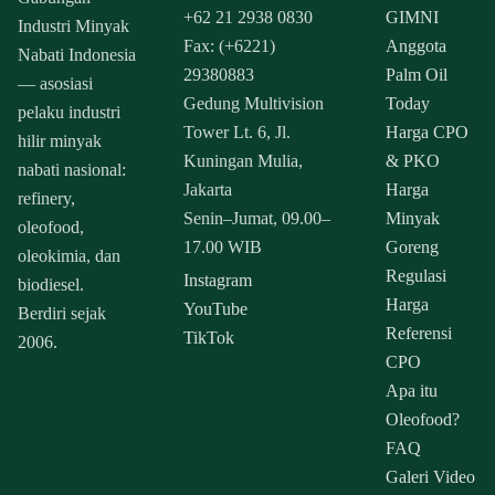
+62 21 2938 0830
GIMNI
Industri Minyak
Fax: (+6221)
Anggota
Nabati Indonesia
29380883
Palm Oil
— asosiasi
Gedung Multivision
Today
pelaku industri
Tower Lt. 6, Jl.
Harga CPO
hilir minyak
Kuningan Mulia,
& PKO
nabati nasional:
Jakarta
Harga
refinery,
Senin–Jumat, 09.00–
Minyak
oleofood,
17.00 WIB
Goreng
oleokimia, dan
Regulasi
Instagram
biodiesel.
Harga
YouTube
Berdiri sejak
Referensi
TikTok
2006.
CPO
Apa itu
Oleofood?
FAQ
Galeri Video