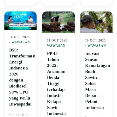
16 OCT 2025
10 OCT 2025
11 OCT 2025 ·
·
WAWASAN
·
WAWASAN
WAWASAN
B50:
Inovasi
PP 45
Transformasi
Sensor
Tahun
Energi
Kematangan
2025:
Indonesia
Buah
Ancaman
2026
Sawit:
Denda
dengan
Solusi
Tinggi
Biodiesel
Masa
terhadap
50% CPO
Depan
Industri
yang Perlu
Petani
Kelapa
Diwaspadai
Indonesia
Sawit
Indonesia
Pemerintah