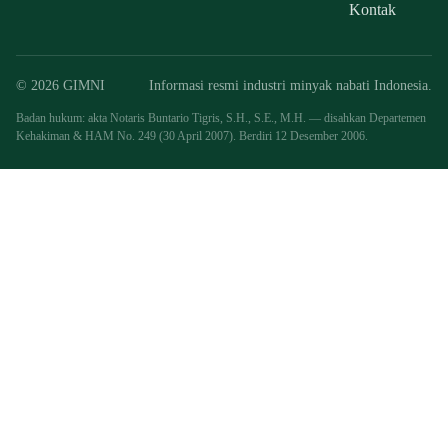
Kontak
© 2026 GIMNI
Informasi resmi industri minyak nabati Indonesia.
Badan hukum: akta Notaris Buntario Tigris, S.H., S.E., M.H. — disahkan Departemen
Kehakiman & HAM No. 249 (30 April 2007). Berdiri 12 Desember 2006.