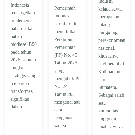
Industri
Indonesia
Pemerintah
kelapa sawit
menargetkan
Indonesia
merupakan
implementasi
baru-baru ini
tulang
bahan bakar
menerbitkan
punggung
nabati
Peraturan
perekonomian
biodiesel B50
Pemerintah
nasional,
pada tahun
(PP) No. 45
khususnya
2026, sebuah
Tahun 2025
bagi petani di
langkah
yang
Kalimantan
strategis yang
mengubah PP
dan
menandai
No. 24
Sumatera.
transformasi
Tahun 2021
Sebagai salah
signifikan
mengenai tata
satu
dalam…
cara
komoditas
pengenaan
unggulan,
sanksi…
buah sawit…