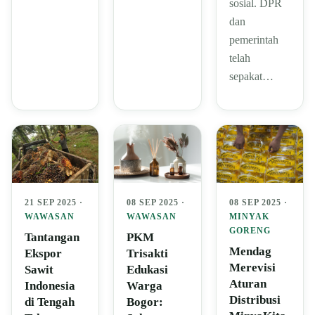
sosial. DPR
dan
pemerintah
telah
sepakat…
21 SEP 2025 ·
08 SEP 2025 ·
08 SEP 2025 ·
WAWASAN
WAWASAN
MINYAK
GORENG
Tantangan
PKM
Mendag
Ekspor
Trisakti
Merevisi
Sawit
Edukasi
Aturan
Indonesia
Warga
Distribusi
di Tengah
Bogor: