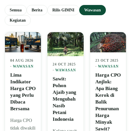
Semua
Berita
Rilis GIMNI
Wawasan
Kegiatan
04 AUG 2026
23 OCT 2025
24 OCT 2025
·
WAWASAN
·
WAWASAN
·
WAWASAN
Lima
Harga CPO
Sawit:
Indikator
Anjlok:
Pohon
Harga CPO
Apa Biang
Ajaib yang
yang Perlu
Kerok di
Mengubah
Dibaca
Balik
Nasib
Bersama
Penurunan
Petani
Harga
Indonesia
Harga CPO
Minyak
tidak diwakili
Sawit?
Kelapa sawit