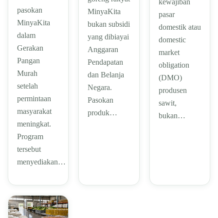
kewajiban
pasokan
MinyaKita
pasar
MinyaKita
bukan subsidi
domestik atau
dalam
yang dibiayai
domestic
Gerakan
Anggaran
market
Pangan
Pendapatan
obligation
Murah
dan Belanja
(DMO)
setelah
Negara.
produsen
permintaan
Pasokan
sawit,
masyarakat
produk…
bukan…
meningkat.
Program
tersebut
menyediakan…