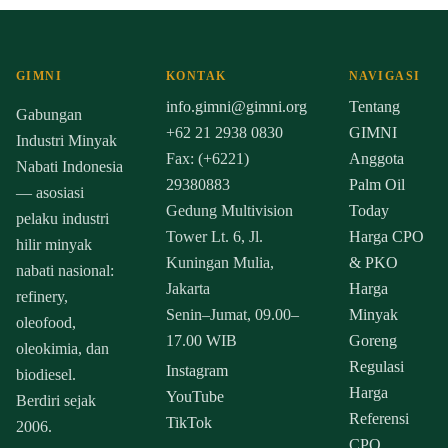
GIMNI
KONTAK
NAVIGASI
info.gimni@gimni.org
Tentang
Gabungan
+62 21 2938 0830
GIMNI
Industri Minyak
Fax: (+6221)
Anggota
Nabati Indonesia
29380883
Palm Oil
— asosiasi
Gedung Multivision
Today
pelaku industri
Tower Lt. 6, Jl.
Harga CPO
hilir minyak
Kuningan Mulia,
& PKO
nabati nasional:
Jakarta
Harga
refinery,
Senin–Jumat, 09.00–
Minyak
oleofood,
17.00 WIB
Goreng
oleokimia, dan
Regulasi
Instagram
biodiesel.
Harga
YouTube
Berdiri sejak
Referensi
TikTok
2006.
CPO