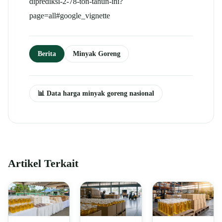
diprediksi-2-78-ton-tahun-ini?
page=all#google_vignette
Berita
Minyak Goreng
📊 Data harga minyak goreng nasional
Artikel Terkait