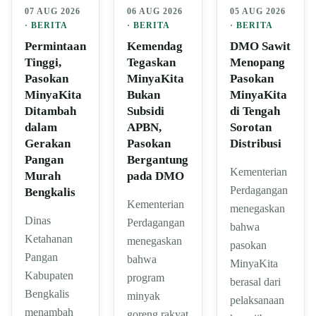
07 AUG 2026
06 AUG 2026
05 AUG 2026
·
BERITA
·
BERITA
·
BERITA
Permintaan
Kemendag
DMO Sawit
Tinggi,
Tegaskan
Menopang
Pasokan
MinyaKita
Pasokan
MinyaKita
Bukan
MinyaKita
Ditambah
Subsidi
di Tengah
dalam
APBN,
Sorotan
Gerakan
Pasokan
Distribusi
Pangan
Bergantung
Kementerian
Murah
pada DMO
Perdagangan
Bengkalis
Kementerian
menegaskan
Dinas
Perdagangan
bahwa
Ketahanan
menegaskan
pasokan
Pangan
bahwa
MinyaKita
Kabupaten
program
berasal dari
Bengkalis
minyak
pelaksanaan
menambah
goreng rakyat