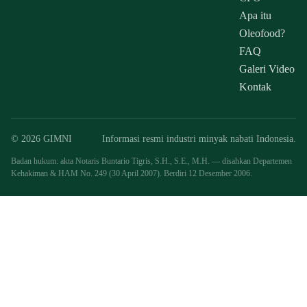
Apa itu
Oleofood?
FAQ
Galeri Video
Kontak
© 2026 GIMNI
Informasi resmi industri minyak nabati Indonesia.
Badan hukum: akta Notaris Buntario Tigris, S.H., S.E., M.H. — disahkan Departemen
Kehakiman & HAM No. 249 (30 April 2007). Berdiri 12 Desember 2006.