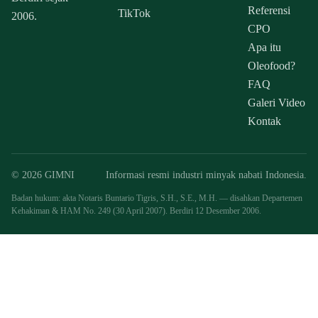
Referensi
TikTok
2006.
CPO
Apa itu
Oleofood?
FAQ
Galeri Video
Kontak
© 2026 GIMNI
Informasi resmi industri minyak nabati Indonesia.
Badan hukum: akta Notaris Buntario Tigris, S.H., S.E., M.H. — disahkan Departemen
Kehakiman & HAM No. 249 (30 April 2007). Berdiri 12 Desember 2006.