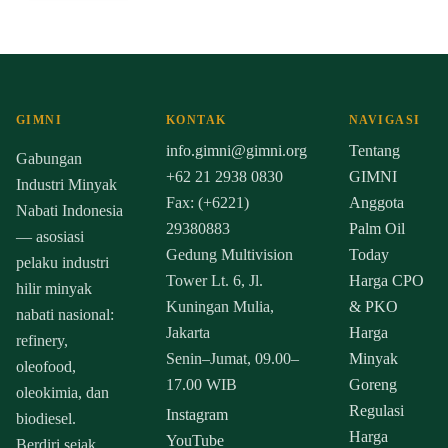
GIMNI
KONTAK
NAVIGASI
info.gimni@gimni.org
Tentang
Gabungan
+62 21 2938 0830
GIMNI
Industri Minyak
Fax: (+6221)
Anggota
Nabati Indonesia
29380883
Palm Oil
— asosiasi
Gedung Multivision
Today
pelaku industri
Tower Lt. 6, Jl.
Harga CPO
hilir minyak
Kuningan Mulia,
& PKO
nabati nasional:
Jakarta
Harga
refinery,
Senin–Jumat, 09.00–
Minyak
oleofood,
17.00 WIB
Goreng
oleokimia, dan
Regulasi
Instagram
biodiesel.
Harga
YouTube
Berdiri sejak