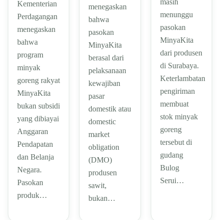
masih
Kementerian
menegaskan
menunggu
Perdagangan
bahwa
pasokan
menegaskan
pasokan
MinyaKita
bahwa
MinyaKita
dari produsen
program
berasal dari
di Surabaya.
minyak
pelaksanaan
Keterlambatan
goreng rakyat
kewajiban
pengiriman
MinyaKita
pasar
membuat
bukan subsidi
domestik atau
stok minyak
yang dibiayai
domestic
goreng
Anggaran
market
tersebut di
Pendapatan
obligation
gudang
dan Belanja
(DMO)
Bulog
Negara.
produsen
Serui…
Pasokan
sawit,
produk…
bukan…