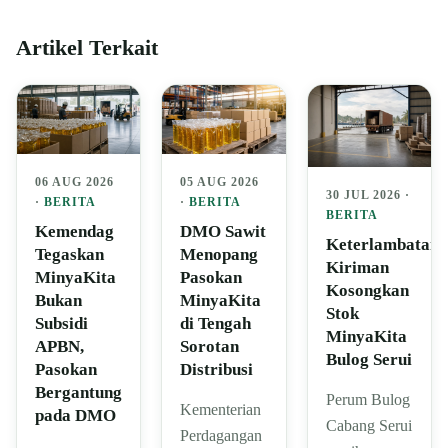
Artikel Terkait
06 AUG 2026
05 AUG 2026
30 JUL 2026 ·
·
BERITA
·
BERITA
BERITA
Kemendag
DMO Sawit
Keterlambatan
Tegaskan
Menopang
Kiriman
MinyaKita
Pasokan
Kosongkan
Bukan
MinyaKita
Stok
Subsidi
di Tengah
MinyaKita
APBN,
Sorotan
Bulog Serui
Pasokan
Distribusi
Bergantung
Perum Bulog
Kementerian
pada DMO
Cabang Serui
Perdagangan