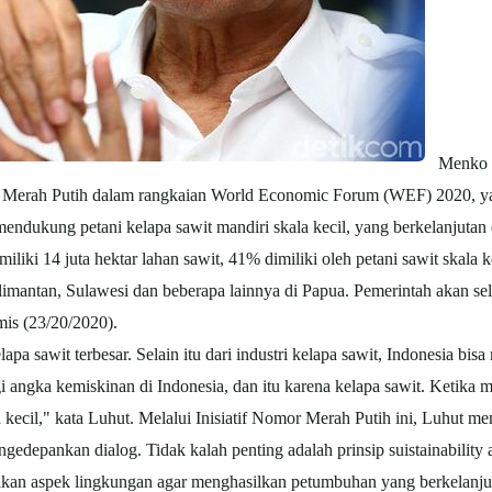
Menko Ke
 Merah Putih dalam rangkaian World Economic Forum (WEF) 2020, yan
endukung petani kelapa sawit mandiri skala kecil, yang berkelanjutan 
iliki 14 juta hektar lahan sawit, 41% dimiliki oleh petani sawit skala k
alimantan, Sulawesi dan beberapa lainnya di Papua. Pemerintah akan se
mis (23/20/2020).
a sawit terbesar. Selain itu dari industri kelapa sawit, Indonesia bi
gi angka kemiskinan di Indonesia, dan itu karena kelapa sawit. Ketika m
kecil," kata Luhut. Melalui Inisiatif Nomor Merah Putih ini, Luhut m
gedepankan dialog. Tidak kalah penting adalah prinsip suistainability 
ikan aspek lingkungan agar menghasilkan petumbuhan yang berkelanju