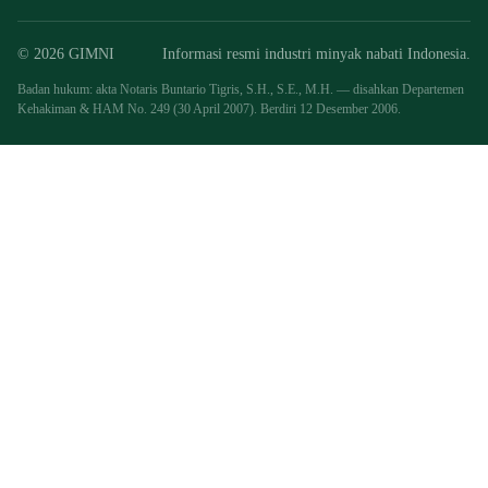
© 2026 GIMNI
Informasi resmi industri minyak nabati Indonesia.
Badan hukum: akta Notaris Buntario Tigris, S.H., S.E., M.H. — disahkan Departemen
Kehakiman & HAM No. 249 (30 April 2007). Berdiri 12 Desember 2006.