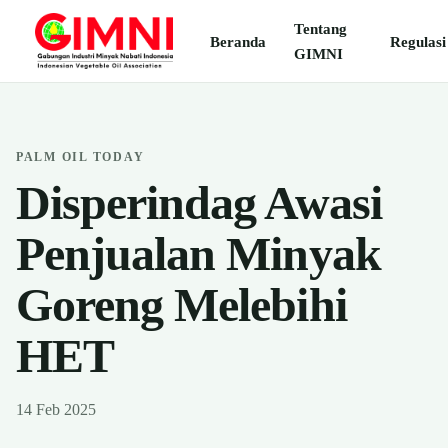
Tentang
Beranda
Regulasi
GIMNI
PALM OIL TODAY
Disperindag Awasi
Penjualan Minyak
Goreng Melebihi
HET
14 Feb 2025