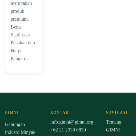
merupakan
produk
premium.
Beras
Stabilisasi
Pasokan dan
Harga
Pangan…
GIMNI
KONTAK
NAVIGASI
info.gimni@gimni.org
Tentang
Gabungan
+62 21 2938 0830
GIMNI
Industri Minyak