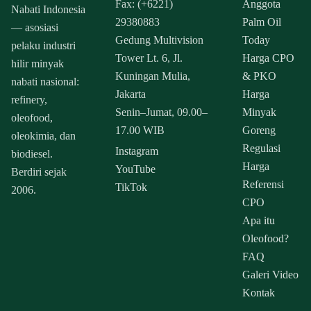
Fax: (+6221)
Anggota
Nabati Indonesia
29380883
Palm Oil
— asosiasi
Gedung Multivision
Today
pelaku industri
Tower Lt. 6, Jl.
Harga CPO
hilir minyak
Kuningan Mulia,
& PKO
nabati nasional:
Jakarta
Harga
refinery,
Senin–Jumat, 09.00–
Minyak
oleofood,
17.00 WIB
Goreng
oleokimia, dan
Regulasi
Instagram
biodiesel.
Harga
YouTube
Berdiri sejak
Referensi
TikTok
2006.
CPO
Apa itu
Oleofood?
FAQ
Galeri Video
Kontak