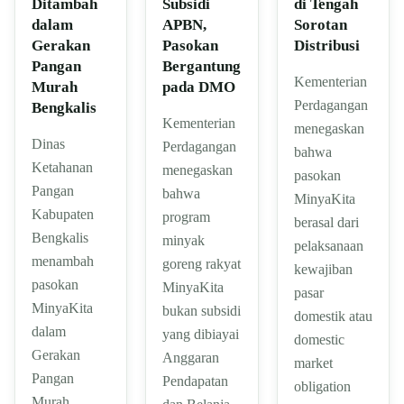
Ditambah
Subsidi
di Tengah
dalam
APBN,
Sorotan
Gerakan
Pasokan
Distribusi
Pangan
Bergantung
Kementerian
Murah
pada DMO
Perdagangan
Bengkalis
Kementerian
menegaskan
Dinas
Perdagangan
bahwa
Ketahanan
menegaskan
pasokan
Pangan
bahwa
MinyaKita
Kabupaten
program
berasal dari
Bengkalis
minyak
pelaksanaan
menambah
goreng rakyat
kewajiban
pasokan
MinyaKita
pasar
MinyaKita
bukan subsidi
domestik atau
dalam
yang dibiayai
domestic
Gerakan
Anggaran
market
Pangan
Pendapatan
obligation
Murah