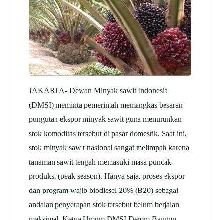
JAKARTA- Dewan Minyak
sawit
Indonesia
(DMSI) meminta pemerintah memangkas besaran
pungutan ekspor minyak
sawit
guna menurunkan
stok komoditas tersebut di pasar domestik. Saat ini,
stok minyak
sawit
nasional sangat melimpah karena
tanaman
sawit
tengah memasuki masa puncak
produksi (peak season). Hanya saja, proses ekspor
dan program wajib biodiesel 20% (B20) sebagai
andalan penyerapan stok tersebut belum berjalan
maksimal. Ketua Umum DMSI Derom Bangun