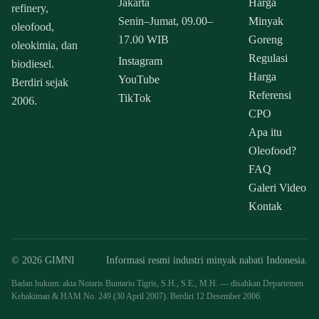
Jakarta
Harga
refinery,
Senin–Jumat, 09.00–
Minyak
oleofood,
17.00 WIB
Goreng
oleokimia, dan
Regulasi
Instagram
biodiesel.
Harga
YouTube
Berdiri sejak
Referensi
TikTok
2006.
CPO
Apa itu
Oleofood?
FAQ
Galeri Video
Kontak
© 2026 GIMNI
Informasi resmi industri minyak nabati Indonesia.
Badan hukum: akta Notaris Buntario Tigris, S.H., S.E., M.H. — disahkan Departemen
Kehakiman & HAM No. 249 (30 April 2007). Berdiri 12 Desember 2006.