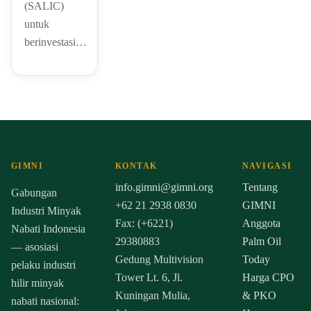
(SALIC)
untuk
berinvestasi…
GIMNI
KONTAK
NAVIGASI
info.gimni@gimni.org
Tentang
Gabungan
+62 21 2938 0830
GIMNI
Industri Minyak
Fax: (+6221)
Anggota
Nabati Indonesia
29380883
Palm Oil
— asosiasi
Gedung Multivision
Today
pelaku industri
Tower Lt. 6, Jl.
Harga CPO
hilir minyak
Kuningan Mulia,
& PKO
nabati nasional: