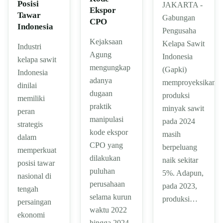
Posisi
JAKARTA -
Ekspor
Tawar
Gabungan
CPO
Indonesia
Pengusaha
Kejaksaan
Kelapa Sawit
Industri
Agung
Indonesia
kelapa sawit
mengungkap
(Gapki)
Indonesia
adanya
memproyeksikan
dinilai
dugaan
produksi
memiliki
praktik
minyak sawit
peran
manipulasi
pada 2024
strategis
kode ekspor
masih
dalam
CPO yang
berpeluang
memperkuat
dilakukan
naik sekitar
posisi tawar
puluhan
5%. Adapun,
nasional di
perusahaan
pada 2023,
tengah
selama kurun
produksi…
persaingan
waktu 2022
ekonomi
hingga 2024.