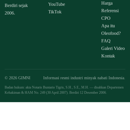
Harga
YouTube
Berdiri sejak
Referensi
TikTok
2006.
CPO
Apa itu
Oleofood?
FAQ
Galeri Video
Kontak
© 2026 GIMNI
Informasi resmi industri minyak nabati Indonesia.
Badan hukum: akta Notaris Buntario Tigris, S.H., S.E., M.H. — disahkan Departemen
Kehakiman & HAM No. 249 (30 April 2007). Berdiri 12 Desember 2006.