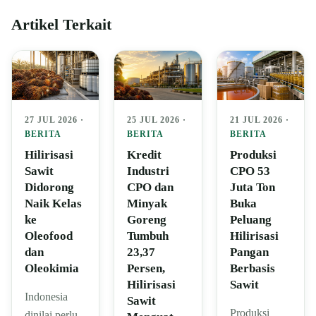
Artikel Terkait
27 JUL 2026 ·
25 JUL 2026 ·
21 JUL 2026 ·
BERITA
BERITA
BERITA
Hilirisasi
Kredit
Produksi
Sawit
Industri
CPO 53
Didorong
CPO dan
Juta Ton
Naik Kelas
Minyak
Buka
ke
Goreng
Peluang
Oleofood
Tumbuh
Hilirisasi
dan
23,37
Pangan
Oleokimia
Persen,
Berbasis
Hilirisasi
Sawit
Indonesia
Sawit
Produksi
dinilai perlu