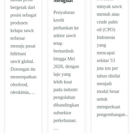
Menguat
minyak sawit
bergerak dari
Penyaluran
mentah atau
posisi sebagai
kredit
crude palm
produsen
perbankan ke
oil (CPO)
kelapa sawit
sektor sawit
Indonesia
terbesar
tetap
yang
menuju pusat
bertumbuh
mencapai
hilirisasi
hingga Mei
sekitar 53
sawit global.
2026, dengan
juta ton per
Dorongan itu
laju yang
tahun dinilai
menempatkan
lebih kuat
menjadi
oleofood,
pada industri
modal besar
oleokimia,…
pengolahan
untuk
dibandingkan
memperkuat
subsektor
pengembangan…
perkebunan.
…