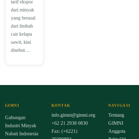
tarif ekspor
dari minyak
yang berasal
dari limbah
cair kelapa
sawit, kini
disebut…
GIMNI
KONTAK
NAVIGASI
info.gimni@gimni.org
Tentang
Gabungan
+62 21 2938 0830
GIMNI
Industri Minyak
Fax: (+6221)
Anggota
Nabati Indonesia