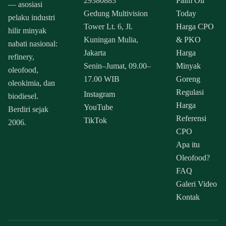
29380883
Palm Oil
— asosiasi
Gedung Multivision
Today
pelaku industri
Tower Lt. 6, Jl.
Harga CPO
hilir minyak
Kuningan Mulia,
& PKO
nabati nasional:
Jakarta
Harga
refinery,
Senin–Jumat, 09.00–
Minyak
oleofood,
17.00 WIB
Goreng
oleokimia, dan
Regulasi
Instagram
biodiesel.
Harga
YouTube
Berdiri sejak
Referensi
TikTok
2006.
CPO
Apa itu
Oleofood?
FAQ
Galeri Video
Kontak