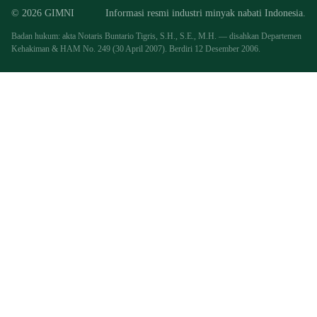
© 2026 GIMNI
Informasi resmi industri minyak nabati Indonesia.
Badan hukum: akta Notaris Buntario Tigris, S.H., S.E., M.H. — disahkan Departemen
Kehakiman & HAM No. 249 (30 April 2007). Berdiri 12 Desember 2006.