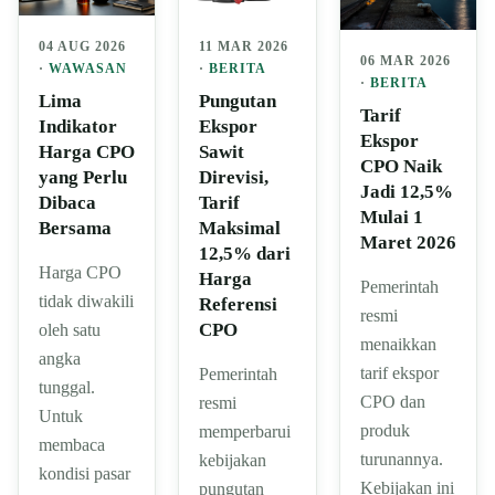
04 AUG 2026
11 MAR 2026
06 MAR 2026
·
WAWASAN
·
BERITA
·
BERITA
Lima
Pungutan
Tarif
Indikator
Ekspor
Ekspor
Harga CPO
Sawit
CPO Naik
yang Perlu
Direvisi,
Jadi 12,5%
Dibaca
Tarif
Mulai 1
Bersama
Maksimal
Maret 2026
12,5% dari
Harga CPO
Harga
Pemerintah
tidak diwakili
Referensi
resmi
CPO
oleh satu
menaikkan
angka
tarif ekspor
Pemerintah
tunggal.
CPO dan
resmi
Untuk
produk
memperbarui
membaca
turunannya.
kebijakan
kondisi pasar
Kebijakan ini
pungutan