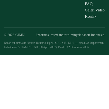
FAQ
Galeri Video
Kontak
© 2026 GIMNI
Informasi resmi industri minyak nabati Indonesia.
Badan hukum: akta Notaris Buntario Tigris, S.H., S.E., M.H. — disahkan Departemen
Kehakiman & HAM No. 249 (30 April 2007). Berdiri 12 Desember 2006.