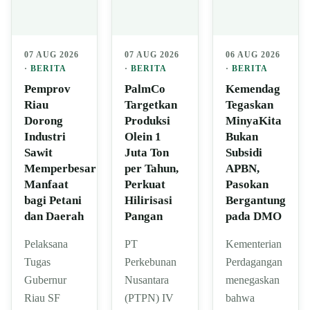
07 AUG 2026
07 AUG 2026
06 AUG 2026
·
BERITA
·
BERITA
·
BERITA
Pemprov
PalmCo
Kemendag
Riau
Targetkan
Tegaskan
Dorong
Produksi
MinyaKita
Industri
Olein 1
Bukan
Sawit
Juta Ton
Subsidi
Memperbesar
per Tahun,
APBN,
Manfaat
Perkuat
Pasokan
bagi Petani
Hilirisasi
Bergantung
dan Daerah
Pangan
pada DMO
Pelaksana
PT
Kementerian
Tugas
Perkebunan
Perdagangan
Gubernur
Nusantara
menegaskan
Riau SF
(PTPN) IV
bahwa