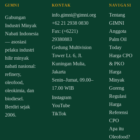
GIMNI
KONTAK
NAVIGASI
info.gimni@gimni.org
Tentang
Gabungan
+62 21 2938 0830
GIMNI
Industri Minyak
Fax: (+6221)
Anggota
Nabati Indonesia
29380883
Palm Oil
— asosiasi
Gedung Multivision
Today
pelaku industri
Tower Lt. 6, Jl.
Harga CPO
hilir minyak
Kuningan Mulia,
& PKO
nabati nasional:
Jakarta
Harga
refinery,
Senin–Jumat, 09.00–
Minyak
oleofood,
17.00 WIB
Goreng
oleokimia, dan
Regulasi
Instagram
biodiesel.
Harga
YouTube
Berdiri sejak
Referensi
TikTok
2006.
CPO
Apa itu
Oleofood?