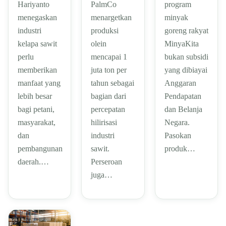
Hariyanto
PalmCo
program
menegaskan
menargetkan
minyak
industri
produksi
goreng rakyat
kelapa sawit
olein
MinyaKita
perlu
mencapai 1
bukan subsidi
memberikan
juta ton per
yang dibiayai
manfaat yang
tahun sebagai
Anggaran
lebih besar
bagian dari
Pendapatan
bagi petani,
percepatan
dan Belanja
masyarakat,
hilirisasi
Negara.
dan
industri
Pasokan
pembangunan
sawit.
produk…
daerah.…
Perseroan
juga…